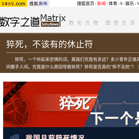
搜狐首页
-
新闻
-
体育
-
S
-
娱乐
-
数化万物 图悉生活
猝死，不该有的休止符
猝死，一个听起来恐惧的词，离我们究竟有多远？多少青年正值
间撒手人间。究竟是什么原因导致猝死？猝死是否真的“猝不及防”？