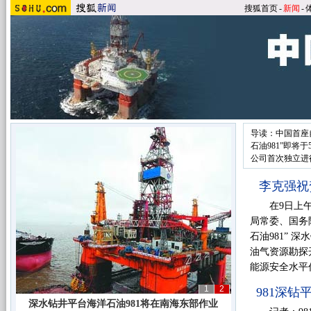
搜狐首页
-
新闻
-
导读：中国首座
石油981”即将
公司首次独立进
李克强祝
在9日上午
局常委、国务
石油981”
油气资源勘探
能源安全水平
1
2
981深钻
深水钻井平台海洋石油981将在南海东部作业