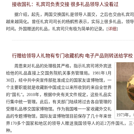
接收国礼：礼宾司负责交接 很多礼品领导人没看过
据介绍，起先，两国交换国礼是领导人面交，之后也交由礼宾司
越来越简化。曾任礼宾司司长的杨鹤熊表示，实际上很多礼品，领
时间。外国赠送的礼品，礼宾司只有极为简单的记录。[
详细
]
行赠给领导人礼物有专门收藏机构 电子产品则转送给学校
周恩来对礼品的处理极其严格，指示礼宾司将外宾送
给他的礼品直接上交国务院机关事务管理局。1981年1月
30日，经中共中央宣传部批准成立的国家友谊博物馆，一
个主要职能就是收藏新中国成立以来所收到的来自全世界
的“国礼”。2010年，根据中央有关文件规定，这些礼品实
行集中统一管理。此后，有关部门陆续将过去各自管理的
受赠礼品移交国家博物馆。作为我国唯一一家收藏外交礼
1973
品的专题博物馆，国际友谊博物馆目前保存了几十年来世
界170多个国家和地区的领导人赠送我国领导人的近2万件国礼，
种。