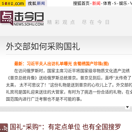
搜狐首页
-
新闻
-
体育
-
S
-
娱乐
-
精彩观点 尽在今日
外交部如何采购国礼
最新：
习近平夫人出访礼单曝光 含蜀绣国产珍珠(图)
在访问俄罗斯时，国家主席习近平将国家级非物质文化遗产沈绣
《普京总统肖像》送给俄罗斯总统普京。普京见到后，直呼“太传奇了
太美， 太不可思议了！”这份礼物是送到普京的心坎儿上了。外交部
礼宾司是国礼迎来送往的大管家，有时为了挑选一份合适的礼物，在
国范围内进行广泛考察也不是不可能的事。
国礼“采购”：有定点单位 也有全国搜罗