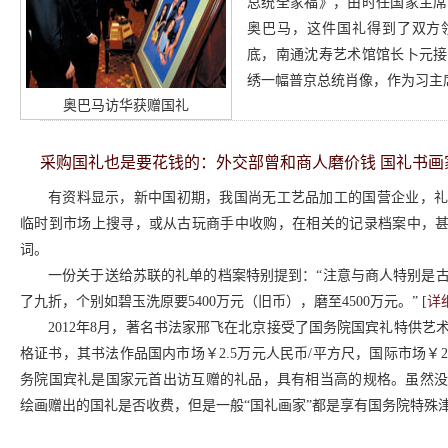
总统全家福》，由时任国家主席
奥巴马，这件国礼得到了双方
底，南通沈寿艺术馆馆长卜元接
绣一幅普京总统肖像，作为习主
奥巴马访华获赠国礼
采购国礼也是要花钱的：外交部曾和商人磨价钱 国礼书画
有资料显示，新中国初期，我国尚无工艺品加工的国营企业，礼
临时到市场上搜寻，或从古玩商手中收购，在相关的记录档案中，甚
词。
一份关于送给苏联的礼单的档案特别提到：“注意与商人特别是
了九折，个别如碧玉洗原要5400万元（旧币），磨至4500万元。” [
详
2012年8月，著名书法家邢飞在北京接受了国务院国宾礼特供艺
格证书，其书法作品国内市场￥2.5万元人民币/平方尺，国际市场￥2
务院国宾礼是国家元首出访互赠的礼品，具有相当高的规格。虽然
绘画赠出的国礼是否收费，但是一般“国礼画家”都是享有国务院特殊