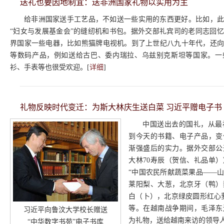
送礼也要因地制宜：送非洲国家礼物以实用为主
给非洲国家送手工艺品，不如送一些实用的东西更好。比如，此
“妇女与发展基金会”的缝纫机和书包。据外交部礼宾司的老同志回
界国家一些电器，比如熊猫牌电视机。到了上世纪八九十年代，还
等数码产品，例如送给古巴、委内瑞拉、乌兹别克斯坦等国家。一
衫、手表等也很受欢迎。[
详细
]
礼物反映时代变迁：为斯大林庆生送白菜 习近平赠电子书
中国送出去的国礼，从最
到今天的书籍、电子产品，变
渐强盛后的实力。据外交部公
大林70寿辰（贺信、礼品单
“中国农民所献蔬菜果品——
莱阳梨、大葱，北京牙（鸭）
白（卜），北京绿皮圆形红心
等。在越南战争期间，毛泽东
习近平向鲁汶大学校长赠送
为礼物，送给越南来访的领导人
“中华数字书苑”电子书库