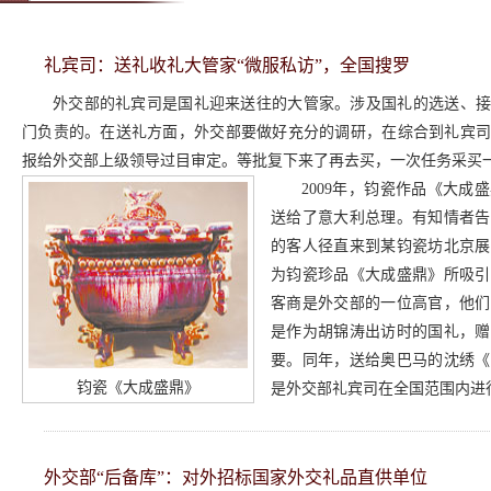
礼宾司：送礼收礼大管家“微服私访”，全国搜罗
外交部的礼宾司是国礼迎来送往的大管家。涉及国礼的选送、接
门负责的。在送礼方面，外交部要做好充分的调研，在综合到礼宾
报给外交部上级领导过目审定。等批复下来了再去买，一次任务采买一
2009年，钧瓷作品《大成
送给了意大利总理。有知情者告
的客人径直来到某钧瓷坊北京展
为钧瓷珍品《大成盛鼎》所吸引
客商是外交部的一位高官，他们
是作为胡锦涛出访时的国礼，赠
要。同年，送给奥巴马的沈绣《
钧瓷《大成盛鼎》
是外交部礼宾司在全国范围内进
外交部“后备库”：对外招标国家外交礼品直供单位