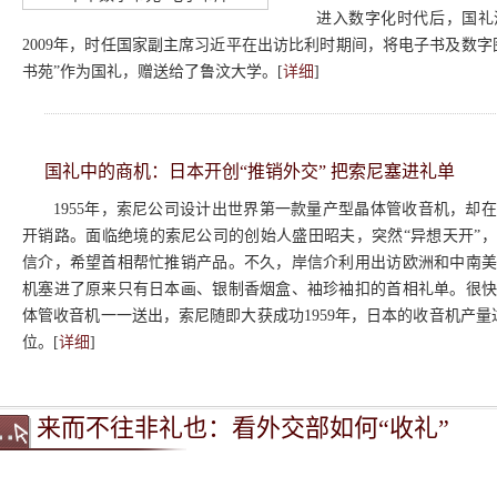
进入数字化时代后，国礼
2009年，时任国家副主席习近平在出访比利时期间，将电子书及数字
书苑”作为国礼，赠送给了鲁汶大学。[
详细
]
国礼中的商机：日本开创“推销外交” 把索尼塞进礼单
1955年，索尼公司设计出世界第一款量产型晶体管收音机，却
开销路。面临绝境的索尼公司的创始人盛田昭夫，突然“异想天开”
信介，希望首相帮忙推销产品。不久，岸信介利用出访欧洲和中南
机塞进了原来只有日本画、银制香烟盒、袖珍袖扣的首相礼单。很快
体管收音机一一送出，索尼随即大获成功1959年，日本的收音机产量
位。[
详细
]
来而不往非礼也：看外交部如何“收礼”