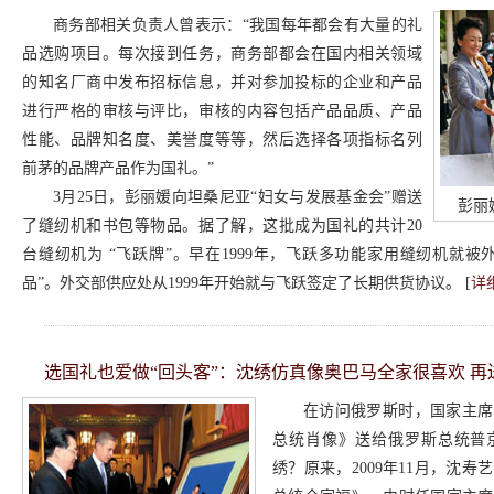
商务部相关负责人曾表示：“我国每年都会有大量的礼
品选购项目。每次接到任务，商务部都会在国内相关领域
的知名厂商中发布招标信息，并对参加投标的企业和产品
进行严格的审核与评比，审核的内容包括产品品质、产品
性能、品牌知名度、美誉度等等，然后选择各项指标名列
前茅的品牌产品作为国礼。”
3月25日，彭丽媛向坦桑尼亚“妇女与发展基金会”赠送
彭丽
了缝纫机和书包等物品。据了解，这批成为国礼的共计20
台缝纫机为 “飞跃牌”。早在1999年，飞跃多功能家用缝纫机就被
品”。外交部供应处从1999年开始就与飞跃签定了长期供货协议。 [
详
选国礼也爱做“回头客”：沈绣仿真像奥巴马全家很喜欢 再
在访问俄罗斯时，国家主席
总统肖像》送给俄罗斯总统普
绣？原来，2009年11月，沈