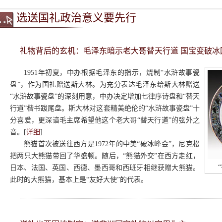
选送国礼政治意义要先行
礼物背后的玄机：毛泽东暗示老大哥替天行道 国宝变破冰
1951年初夏，中办根据毛泽东的指示，烧制“水浒故事瓷
盘”，作为国礼赠送斯大林。为充分表达毛泽东给斯大林赠送
“水浒故事瓷盘”的深刻用意，中办决定增加七律序诗盘和“替天
行道”楷书跋尾盘。斯大林对这套精美绝伦的“水浒故事瓷盘”十
分喜爱，更深谙毛主席希望他这个老大哥“替天行道”的弦外之
音。[
详细
]
熊猫首次被送往西方是1972年的中美“破冰峰会”，尼克松
把两只大熊猫带回了华盛顿。随后，“熊猫外交”在西方走红，
日本、法国、英国、西德、墨西哥和西班牙相继获赠大熊猫。
此时的大熊猫，基本上是“友好大使”的代表。