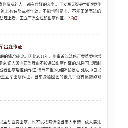
案件情况的人，都有作证的义务。王立军无疑是“知道案件
精神上有缺陷或者年幼，不能辨别是非、不能正确表达的
法理上看，王立军完全应该出庭作证。[
详细
]
军出庭作证
庭的情况较少。因此2011年，刑事诉讼法修正案草案中增
规定,证人没有正当理由不按通知出庭作证的,法院可以强制
者出庭后拒绝作证,情节严重的,经院长批准,处以10日以
请王立军出庭作证，目前身陷囹圄的他几乎没有逃避的可
以主动自愿出庭，也可以按照诉讼当事人申请，依人民法