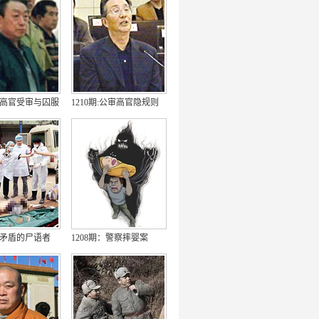
期：高官受审与囚服
1210期:公审高官隐规则
期：矛盾的尸语者
1208期：警察摔婴案