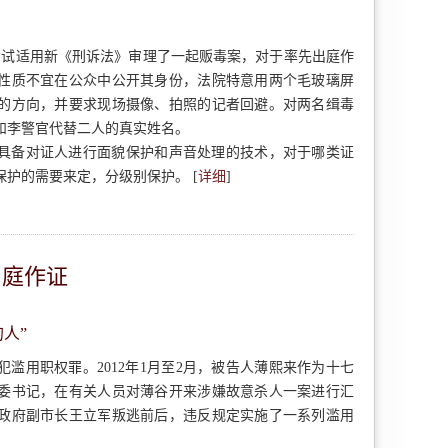
次尝试适用新《刑诉法》审理了一起贩毒案，对于率先出庭作
性质不宜在公众中公开其身份，法院特意用两个毛玻璃屏
的方向，并要求现场摄像、拍照的记者回避。对两名缉毒
和李警官代替二人的真实姓名。
具备对证人进行面貌保护和声音处理的技术，对于哪类证
护的需要来定，分级别保护。 [
详细
]
出庭作证
人”
滥用职权罪。2012年1月至2月，被告人薄熙来作为十七
委书记，在有关人员对薄谷开来涉嫌故意杀人一案进行汇
政府副市长王立军叛逃前后，违反规定实施了一系列滥用