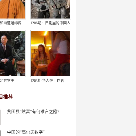
期：和尚遭遇绯闻
1206期：日剧里的中国人
：北方堂主
1203期:华人性工作者
目推荐
贫困县“炫富”有何难言之隐?
中国的“高尔夫数字”