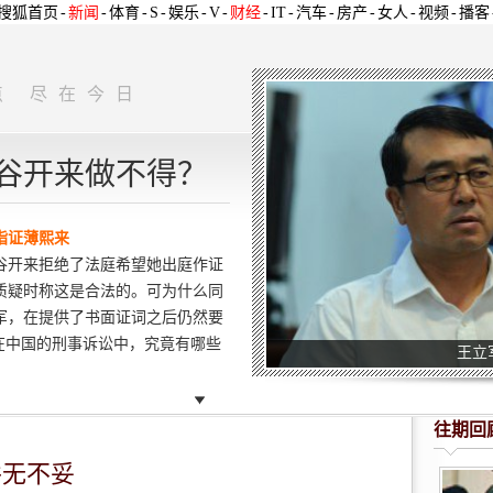
搜狐首页
-
新闻
-
体育
-
S
-
娱乐
-
V
-
财经
-
IT
-
汽车
-
房产
-
女人
-
视频
-
播客
点 尽在今日
谷开来做不得？
指证薄熙来
谷开来拒绝了法庭希望她出庭作证
质疑时称这是合法的。可为什么同
军，在提供了书面证词之后仍然要
在中国的刑事诉讼中，究竟有哪些
王立
往期回
并无不妥