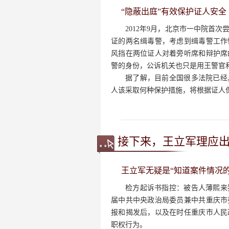
“隐蔽出庭”有效保护证人安全
2012年9月，北京市一中院首
证的两名缉毒警，考虑到缉毒警工作
风挡在两位证人对着旁听席和辩护席
警的身份，公诉机关也只是用王警官
据了解，目前全国很多法院已经
人该采取何种保护措施，将根据证人保
接下来，王立军理应
王立军无疑是“知道案件情况的
检方起诉书指控：被告人薄熙来犯
届中共中央政治局委员兼中共重庆市
报和揭发后，以及在时任重庆市人民
职权行为。