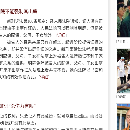
法院不能强制其出庭
新刑诉法第188条规定：经人民法院通知，证人没有正
当理由不出庭作证的，人民法院可以强制其到庭，但是被
告人的配偶、父母、子女除外。[
详细
]
1211
被告人的直系亲属只有在侦查、起诉阶段提供证据的
义务，却并没有出庭作证的义务。新刑事诉讼法考虑到强
制配偶、父母、子女在法庭上对被告人进行指证不利于家
庭关系的维系，明确免除被告人的配偶、父母、子女出庭
开来不出庭作证从法理上看并无不妥，她向法院以书面和
认可的有效作证方式。[
详细
]
1209
证词“杀伤力有限”
证的权利，只要证人有此意愿，就可以自愿出庭。而薄谷
表明她并没有此意愿。
最高人民法院的相关司法解释中：一方当事人或者其代理