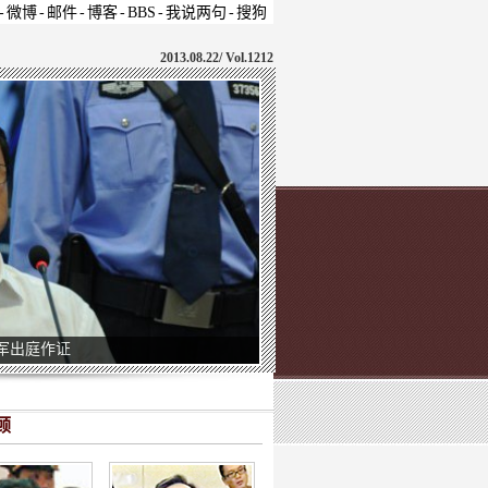
-
微博
-
邮件
-
博客
-
BBS
-
我说两句
-
搜狗
2013.08.22/
Vol.1212
军出庭作证
顾