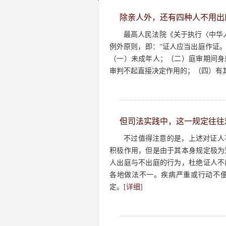
除亲人外，还有四种人不用出
最高人民法院《关于执行〈中华
例外原则，即：“证人应当出庭作证
（一）未成年人；（二）庭审期间身
审判不起直接决定作用的；（四）有其
但司法实践中，这一规定往往
不过值得注意的是，上述对证人
积极作用，但是由于其本身规定极为
人出庭与不出庭的行为，杜绝证人不
各地做法不一。疾病严重或行动不
定。[
详细
]