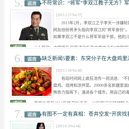
5.
不符常识：“将军”李双江教子无方？
开了，而2013年2月，刘培柱却和
关春一起与基层民警共度除夕夜。
[2013.2.27/Vol.27]
细]
2013年2月，李双江之子李天一涉嫌轮
网友纷纷将矛头指向李双江的”将军身份“
社会贫富分化，导致民众与政府
如果李双江不是什么将军军级干部，他的儿
官员则成为公众出气口。贪腐固然
@人民网：中国军队的军语和衔级中根本没有“文职将
条都是真实的。根据蛛丝马迹，往
6.
中间某些级别高的人称为“文职将军”，主要源于2001
缺乏新闻5要素：东突分子在大盘鸡里
待遇规定中对服饰的更改。
[详细]
[2013.5.10/Vol.40]
很多流传已久的“段子”，明显违
有段时间网上疯狂流传一则消息：“不
我们不必追求深度调查，只需提供
盘鸡、烧烤和凉拌菜。20000多名新疆爱
怖势力指挥下，涌进各个城市，用自己的毒
最早信息在2011年就开始流传。公安部门当时就联
7.
关艾滋病人投毒的案件。卫生部：艾滋病传播有3种途
有图不一定有真相：苍井空发“开房找我
过餐具、饮水、食品传染。
[详细]
[2013.6.3/Vol.44]