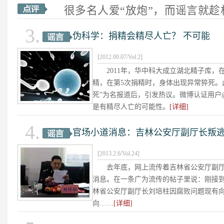
很多名人爱“放炮”，而谣言就趁
者栏目采访诸多名人，当事人辟谣
3.
伪科学：捐精会精尽人亡？ 不可能
[2012.09.07/Vol.2]
2011年，华中科大成立湖北精子库，
精，在第5次捐精时，身体出现异常猝死。
死”为名报道后，引发热议。微博认证用户
是有精尽人亡的可能性。
[详细]
方舟子在2011年就表示：“精尽
4.
官场小道消息：吉林公安厅副厅长叛
物和怎么产生的中医吓唬人的鬼话
造成任何伤害，除非迷信自慰有害
[2013.2.6/Vol.24]
[详细]
去年底，网上流传着吉林省公安厅副厅
消息。在一条广为流传的帖子里说：刚接
一些看似很“科学”的传言，实为
林省公安厅副厅长刘培柱因腐败问题现有
采访专业人士，用权威说法终结伪
向……
[详细]
2012年底，有关刘培柱叛逃美国