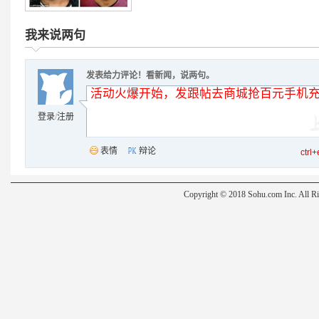
@广州公安：刚有网民散布谣言称广
我来说两句
日打砸人员中有两名日籍留学生，
警方声明，从未公布过9月16日抗
发表给力评论！看新闻，说两句。
员信息及图片，查处的违法犯罪人
士。
登录
/
注册
“反日”可以，但不应该用阴谋论的
表情
辩论
ctr
人做事需实事求是。
[详细]
Copyright © 2018 Sohu.com Inc. Al