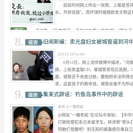
新闻有5要素——时间（when）、地
前段时间网上传出一张图，上面是苍井
人物（who）、 事件（what）、原
长，开房找我”。而环球时报随即发文称这
往缺前三个。
请注意，“开房找我，请放过中国小学生吧！”图片系
8.
的是“人间蒸发”。苍老师在推特上还表达了困扰：“利
旧闻新编：卖光盘妇女被城管逼到河
我根本没有写过的字，加工成好像是我写的样子，很让我
[2013.6.18/Vol.46]
技术的进步，让我们不能再相信
6月12日，网上流传微博中描述，“河
很多图属于PS，更有一些直接移花
病，上街卖盗版CD，被城管发现后逃跑，
避，城管还不肯放过她，要她把非法所得
求，这是孩子的救命钱，城管丝毫不为所
9.
妇女在水中冻了两个小时，最后昏死过去。”
集束式辟谣：钓鱼岛事件中的辟谣
记者发现，该图片为2011年旧闻
来自 @一艘老船
躲劫匪跳入河中，最后城管队员将
@网友"一艘老船"在论坛中发帖：【中
请不要对城管“一棒子打死”……
打砸抢罪犯系日本留学生。转述称“带头
同胞们觉醒吧！别无知的被蛊惑伤害自己