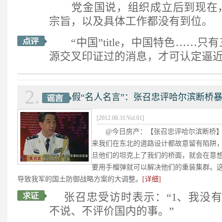
党金国说，组织成立后到现在，
宗旨，以及具体工作都没有到位。
“中国”title，中国特色……只
源交叉印证过的消息，才可认定逼
2.
假“名人名言”：张召忠评哈尔滨断桥
[2012.08.31/Vol.01]
@今日房产：【张召忠评哈尔滨断桥】
来我们在东北的道路设计都故意留有陷阱
旦他们的坦克上了我们的桥面，就会在意
要用手榴弹就可以解决他们的重装集群。
导致我军的国土防御战略方案的大调整。
[详细]
张召忠受访时表示：“1、我没有
不说、不评价国内的事。”