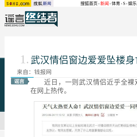
搜狐首页
-
新闻
-
体育
-
S
-
娱乐
1.
武汉情侣窗边爱爱坠楼身
来自：钱报网
近日，一则武汉情侣近乎全裸双
在网上热传。