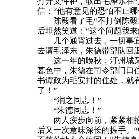
打开文件柜，取出毛泽东在“
信：“他有意见的恐怕不止哪
陈毅看了毛“不打倒陈毅主
后坦然笑道：“这个问题我来
几个通宵过去，一切事宜
去请毛泽东，朱德带部队回
这一年的晚秋，汀州城又
暮色中，朱德在司令部门口
书谭政为毛安排的住处，就
了！”
“润之同志！”
“朱德同志！”
两人疾步向前，紧紧相抱
后又一次意味深长的握手。