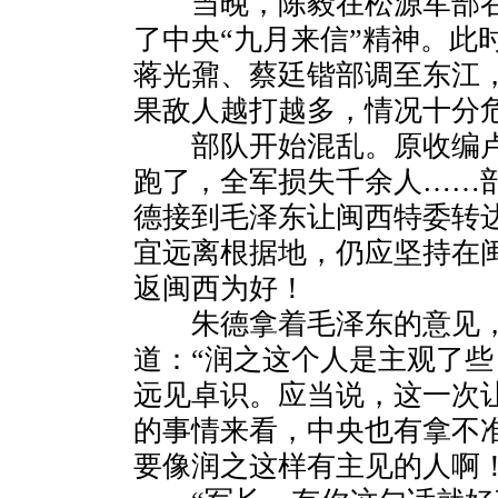
当晚，陈毅在松源军部召
了中央“九月来信”精神。此
蒋光鼐、蔡廷锴部调至东江
果敌人越打越多，情况十分
部队开始混乱。原收编卢
跑了，全军损失千余人……
德接到毛泽东让闽西特委转
宜远离根据地，仍应坚持在
返闽西为好！
朱德拿着毛泽东的意见，
道：“润之这个人是主观了
远见卓识。应当说，这一次
的事情来看，中央也有拿不
要像润之这样有主见的人啊！