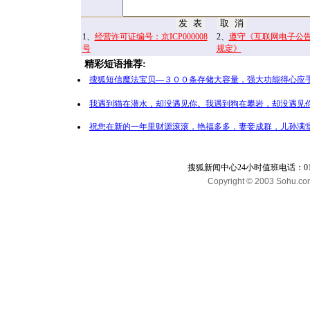
1、
经营许可证编号：京ICP000008
2、
遵守《互联网电子公
号
规定》
精彩短语推荐:
搜狐短信魔法宝贝—３００条存储大容量，强大功能得心应手
我遇到猫在潜水，却没遇见你。我遇到狗在攀岩，却没遇见你
祝您在新的一年里财源滚滚，艳福多多，妻妾成群，儿孙满堂
搜狐新闻中心24小时值班电话：010-65
Copyright © 2003 Sohu.com I