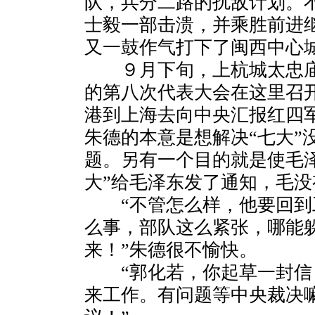
队，兵分二路的扰敌计划。
士毅一部击溃，并乘胜前进
又一鼓作气打下了闽西中心
９月下旬，上杭城太忠庙
的第八次代表大会在这里召
港到上海去向中央汇报红四
朱德的本意是想解决“七大”
题。另有一个目的就是使毛泽
大”给毛泽东发了通知，毛没
“不管怎么样，他要回到
么事，部队这么紧张，哪能
来！”朱德很不愉快。
“郭化若，你起草一封信
来工作。有问题等中央裁决