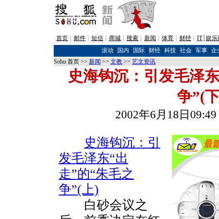
首页
┊
邮件
┊
短信
┊
商城
┊
搜索
┊
新闻
┊
体育
┊
财经
┊
IT
┊
娱乐
滚动
|
国内
|
国际
|
财经
|
科技
|
社会
|
军事
|
企
Sohu 首页 >>
新闻
>>
文教
>>
艺文资讯
史海钩沉：引发毛泽东
争”(下
2002年6月18日09
史海钩沉：引
发毛泽东“出
走”的“朱毛之
争”(上)
白砂会议之