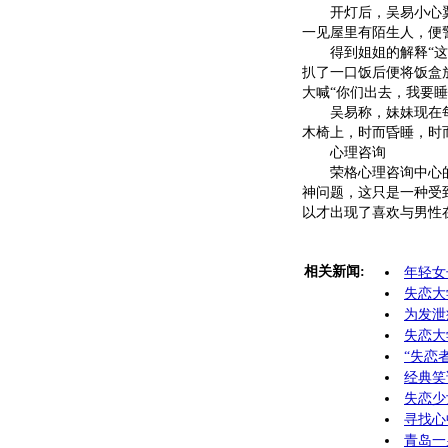
开灯后，吴易小心翼
一见屋里有陌生人，便
得到姐姐的解释“这是
扒了一口饭后便将饭盒
大喊“你们出去，我要睡
吴易称，妹妹现在每天
木椅上，时而昏睡，时
心理咨询
荣格心理咨询中心的
神问题，这只是一种受
以才出现了喜欢与男性在
相关新闻:
年轻女
失恋大
为发泄
失恋大
“失恋
经典笑
失恋少
寻找心
青岛一