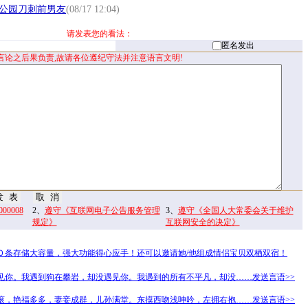
公园刀刺前男友
(08/17 12:04)
请发表您的看法：
匿名发出
言论之后果负责,故请各位遵纪守法并注意语言文明!
0008
2、
遵守《互联网电子公告服务管理
3、
遵守《全国人大常委会关于维护
规定》
互联网安全的决定》
０条存储大容量，强大功能得心应手！还可以邀请她/他组成情侣宝贝双栖双宿！
见你。我遇到狗在攀岩，却没遇见你。我遇到的所有不平凡，却没……发送言语>>
滚，艳福多多，妻妾成群，儿孙满堂。东摸西吻浅呻吟，左拥右抱……发送言语>>