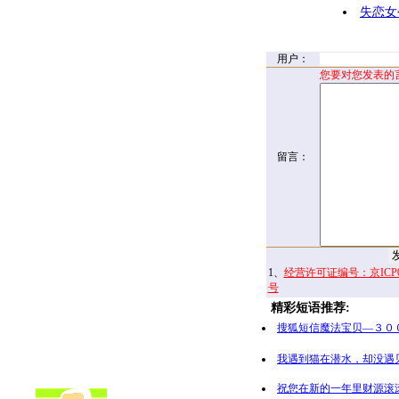
失恋女
用户：
您要对您发表的
留言：
1、
经营许可证编号：京ICP00
号
精彩短语推荐:
搜狐短信魔法宝贝—３０
我遇到猫在潜水，却没遇
祝您在新的一年里财源滚