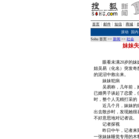
首页
┊
邮件
┊
短信
┊
商城
┊
滚动
|
国内
Sohu 首页 >>
新闻
>>
社会
妹妹失
眼看未满20岁的妹妹
姐吴易（化名）突发奇
的泥沼中救出来。
妹妹犯病
吴易称，几年前，她带
已婚男子谈起了恋爱，
时，整个人无精打采的
近几个月，妹妹的病
出去散步时，发现她很
不好意思地对记者说。
记者探视
昨日中午，记者来到
一张妹妹睡觉专用的木