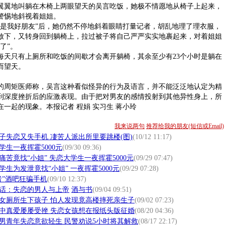
翼地叫躺在木椅上两眼望天的吴言吃饭，她极不情愿地从椅子上起来，
警惕地斜视着姐姐。
我好朋友”后，她仍然不停地斜着眼睛打量记者，胡乱地理了理衣服，
放下，又转身回到躺椅上，拉过被子将自己严严实实地裹起来，对着姐姐
了”。
只有上厕所和吃饭的间歇才会离开躺椅，其余至少有23个小时是躺在
而望天。
周矩医师称，吴言这种看似怪异的行为及语言，并不能泛泛地认定为精
到深度挫折后的应激表现。由于把对男友的感情投射到其他异性身上，所
一起的现象。本报记者 程娟 实习生 蒋小玲
我来说两句
推荐给我的朋友(短信或Email)
子失恋又失手机 凄苦人派出所里要跳楼(图)
(10/12 11:17)
学生一夜挥霍5000元
(09/30 09:36)
痛苦竟找“小姐” 失恋大学生一夜挥霍5000元
(09/29 07:47)
学生为发泄竟找“小姐” 一夜挥霍5000元
(09/29 07:28)
者”酒吧狂骗手机
(09/10 12:37)
话：
失恋的男人与上帝
酒与书
(09/04 09:51)
女厕所生下孩子 怕人发现竟高楼摔死亲生子
(09/02 07:23)
中真爱屡屡受挫 失恋女孩想在报纸头版征婚
(08/20 04:36)
男青年失恋意欲轻生 民警劝说5小时将其解救
(08/17 22:17)