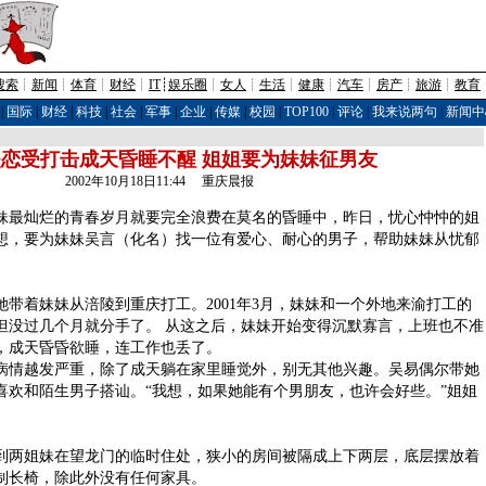
搜索
┊
新闻
┊
体育
┊
财经
┊
IT
┊
娱乐圈
┊
女人
┊
生活
┊
健康
┊
汽车
┊
房产
┊
旅游
┊
教育
|
国际
|
财经
|
科技
|
社会
|
军事
|
企业
|
传媒
|
校园
|
TOP100
|
评论
|
我来说两句
|
新闻中
恋受打击成天昏睡不醒 姐姐要为妹妹征男友
2002年10月18日11:44 重庆晨报
最灿烂的青春岁月就要完全浪费在莫名的昏睡中，昨日，忧心忡忡的姐
想，要为妹妹吴言（化名）找一位有爱心、耐心的男子，帮助妹妹从忧郁
着妹妹从涪陵到重庆打工。2001年3月，妹妹和一个外地来渝打工的
但没过几个月就分手了。 从这之后，妹妹开始变得沉默寡言，上班也不准
，成天昏昏欲睡，连工作也丢了。
情越发严重，除了成天躺在家里睡觉外，别无其他兴趣。吴易偶尔带她
喜欢和陌生男子搭讪。“我想，如果她能有个男朋友，也许会好些。”姐姐
两姐妹在望龙门的临时住处，狭小的房间被隔成上下两层，底层摆放着
制长椅，除此外没有任何家具。