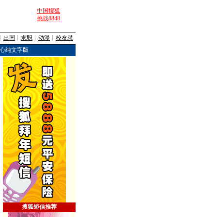
中国搜狐
挑战8848
┊
出国
┊
求职
┊
动漫
┊
校友录
心纯文字版
搜狐短信推荐