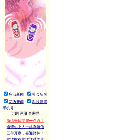
焦点新闻
社会新闻
花边新闻
科技新闻
手机号:
激情美眉灵犀一点通！
邀请心上人一起存短信
三羊开泰，喜迎财神！
发洋财得意洋洋过羊年