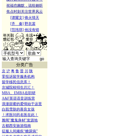
祝福也幽默，说给她听
焦点时刻关注世界风云
[谭耀文]
锋火情天
[齐 秦]
野衣裳
[范玮琪]
他没有错
分类广告
京
沪
粤
鲁
晋
川
陕
零投诉留学服务机构
留学移民信息库！
京城院校招生总汇！
MBA、EMBA在职研
A&F英语语音训练营
浪漫甜蜜的爱情始于这里
白肌雪肤的善良女孩
！求医问药名医在此！
雅闻"魔鬼身材"发源地
古都西安旅游指南
征服人间顽疾“糖尿病”