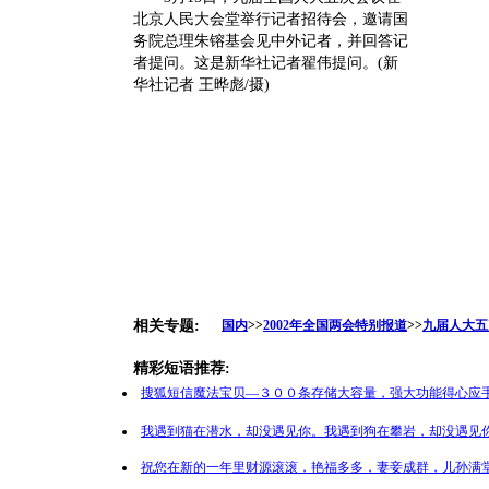
北京人民大会堂举行记者招待会，邀请国
务院总理朱镕基会见中外记者，并回答记
者提问。这是新华社记者翟伟提问。(新
华社记者 王晔彪/摄)
相关专题:
国内
>>
2002年全国两会特别报道
>>
九届人大五
精彩短语推荐:
搜狐短信魔法宝贝—３００条存储大容量，强大功能得心应手
我遇到猫在潜水，却没遇见你。我遇到狗在攀岩，却没遇见你
祝您在新的一年里财源滚滚，艳福多多，妻妾成群，儿孙满堂