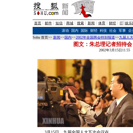
首页
┊
邮件
┊
短信
┊
商城
┊
搜索
┊
新闻
┊
体育
┊
财经
┊
IT
┊
娱乐
滚动
|
国内
|
国际
|
财经
|
科技
|
社会
|
军事
|
企
Sohu 首页>>
新闻
>>
国内
>>
2002年全国两会特别报道
>>
九届人大
图文：朱总理记者招待会
2002年3月15日11:5
3月15日，九届全国人大五次会议在