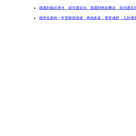
我遇到猫在潜水，却没遇见你。我遇到狗在攀岩，却没遇见你
祝您在新的一年里财源滚滚，艳福多多，妻妾成群，儿孙满堂