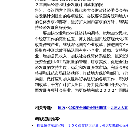
２年国民经济和社会发展计划草案的报
告》。会议同意全国人民代表大会财政经济委员会在
会发展计划提出的各项建议。会议要求国务院和地方
的总体要求和部署，坚持扩大国内需求的方针，继续
持经济发展良好势头。
要加快农业和农村经济结构调整。把增加农民收入
个经济工作的突出位置。努力推进国民经济现代化和
改造传统产业。继续深化国有企业改革，推进国有企
采取多种形式放开搞活国有中小企业。鼓励、支持和
业，增加居民收入，加快社会保障体系建设。抓紧投
强资金使用和工程质量的管理，讲求实效，促进全社
济发展的支持力度，稳定和发展资本市场。完善金融
整顿和规范市场经济秩序，打破地方保护和部门、行
局面。做好应对加入世界贸易组织的各项工作，积极
制改革，千方百计扩大出口，努力提高利用外资水平
面发展各项社会事业。为更好地完成２００２年国民
相关专题:
国内
>>
2002年全国两会特别报道
>>
九届人大五
精彩短语推荐:
搜狐短信魔法宝贝—３００条存储大容量，强大功能得心应手