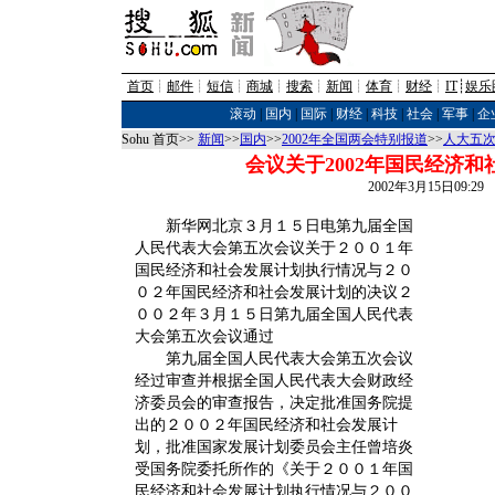
首页
┊
邮件
┊
短信
┊
商城
┊
搜索
┊
新闻
┊
体育
┊
财经
┊
IT
┊
娱乐
滚动
|
国内
|
国际
|
财经
|
科技
|
社会
|
军事
|
企
Sohu 首页>>
新闻
>>
国内
>>
2002年全国两会特别报道
>>
人大五次
会议关于2002年国民经济
2002年3月15日09:2
新华网北京３月１５日电第九届全国
人民代表大会第五次会议关于２００１年
国民经济和社会发展计划执行情况与２０
０２年国民经济和社会发展计划的决议２
００２年３月１５日第九届全国人民代表
大会第五次会议通过
第九届全国人民代表大会第五次会议
经过审查并根据全国人民代表大会财政经
济委员会的审查报告，决定批准国务院提
出的２００２年国民经济和社会发展计
划，批准国家发展计划委员会主任曾培炎
受国务院委托所作的《关于２００１年国
民经济和社会发展计划执行情况与２００