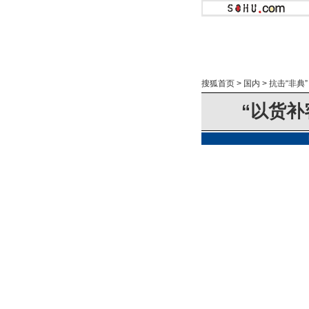
搜狐首页
>
国内
>
抗击“非典”
“以货补