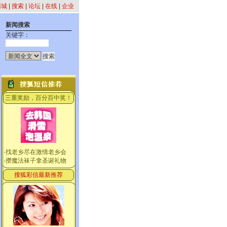
商城
|
搜索
|
论坛
|
在线
|
企业
新闻搜索
关键字：
三重奖励，百分百中奖！
·
找老乡尽在激情老乡会
·
攒魔法袜子拿圣诞礼物
搜狐彩信最新推荐