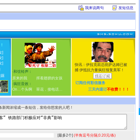
我来说两句
发短信息
！
!
女]
女]
女]
快讯：伊拉克前总统萨达姆已被
情
捕 伊抵抗力量疯狂报复美军！
·
和弦铃声：
脸踢
原来的我
挥着翅膀的女孩
订阅任何
彩信服务
·
疯狂音效：
On…个头啊
翠花，接电话…
三天内退订
不收费！！！
条新闻浓缩成一条短信，发给你想发的人吧！
[最多2个]
(半角逗号分隔;0.20元/条)