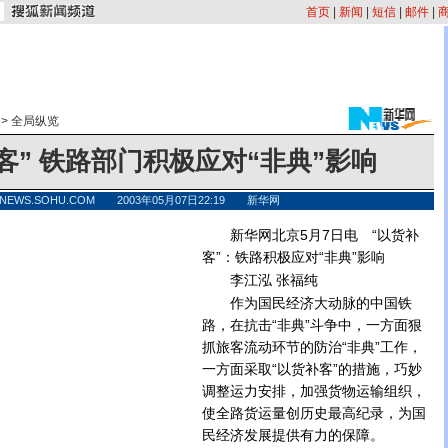
首页
|
新闻
|
短信
|
邮件
|
>
全局纵览
客” 铁路部门积极应对“非典”影响
NEWS.SOHU.COM 2003年05月07日22:19 新华网
新华网北京5月7日电 “以货补
客”：铁路积极应对“非典”影响
李江泓 张福纯
作为国民经济大动脉的中国铁
路，在抗击“非典”斗争中，一方面狠
抓旅客流动环节的防治“非典”工作，
一方面采取“以货补客”的措施，巧妙
调整运力安排，加强货物运输组织，
使全路货运量创历史最高纪录，为国
民经济发展提供有力的保障。