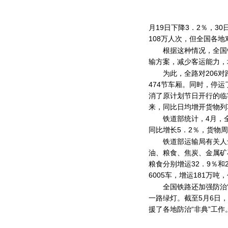
月19日下降3．2％，3
108万人次，但全国各
根据这种情况，全国铁
输方案，减少客运能力，
为此，全路对206对跨
474节车厢。同时，停运
消了原计划节日开行的临
来，同比日均增开货物列车
铁道部统计，4月，全路日
同比增长5．2％，货物周
铁道部运输局有关人士
油、粮食、焦炭、金属矿
粮食分别增运32．9％和
6005车，增运181万吨
全国铁路还加强防治“
一路绿灯。截至5月6日
援了各地防治“非典”工作