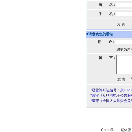
署 名：
手 机：
■
请发表您的看法
用 户：
您要为您
留 言：
*经营许可证编号：京ICP00
*遵守《互联网电子公告服
*遵守《全国人大常委会关
ChinaRen
-
繁体版