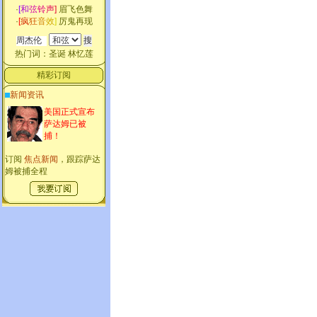
·
[
和
弦
铃
声
]
眉飞色舞
·
[
疯
狂
音
效
]
厉鬼再现
热门词：
圣诞
林忆莲
精彩订阅
新闻资讯
美国正式宣布
萨达姆已被
捕！
订阅
焦点新闻
，跟踪萨达
姆被捕全程