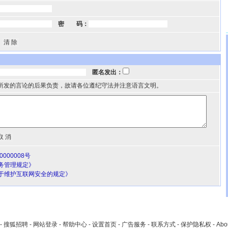
密 码：
匿名发出：
所发的言论的后果负责，故请各位遵纪守法并注意语言文明。
000008号
务管理规定》
于维护互联网安全的规定》
-
搜狐招聘
-
网站登录
-
帮助中心
-
设置首页
-
广告服务
-
联系方式
-
保护隐私权
-
Abo