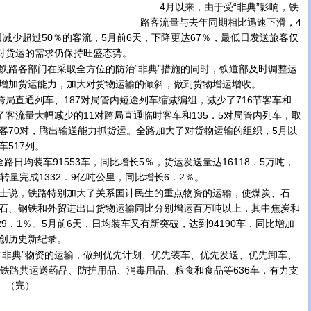
4月以来，由于受“非典”影响，铁
路客流量与去年同期相比迅速下滑，4
0日减少超过50％的客流，5月前6天，下降更达67％，最低日发送旅客仅
地对货运的需求仍保持旺盛态势。
路各部门在采取全方位的防治“非典”措施的同时，铁道部及时调整运
增加货运能力，加大对货物运输的倾斜，做到货物增运增收。
局直通列车、187对局管内短途列车缩减编组，减少了716节客车和
了客流量大幅减少的11对跨局直通临时客车和135．5对局管内列车，取
客70对，腾出输送能力抓货运。全路加大了对货物运输的组织，5月以
517列。
均装车91553车，同比增长5％，货运发送量达16118．5万吨，
转量完成1332．9亿吨公里，同比增长6．2％。
说，铁路特别加大了关系国计民生的重点物资的运输，使煤炭、石
石、钢铁和外贸进出口货物运输同比分别增运百万吨以上，其中焦炭和
29．1％。5月前6天，日均装车又有新突破，达到94190车，同比增加
，创历史新纪录。
非典”物资的运输，做到优先计划、优先装车、优先发送、优先卸车、
，铁路共运送药品、防护用品、消毒用品、粮食和食品等636车，有力支
。（完）