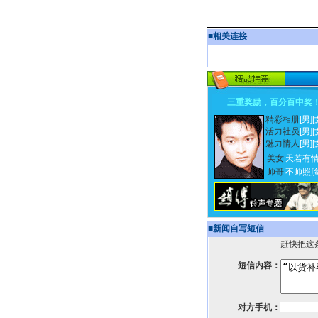
■
相关连接
三重奖励，百分百中奖
精彩相册
[男]
[
活力社员
[男]
[
魅力情人
[男]
[
美女
天若有
帅哥
不帅照
■
新闻自写短信
赶快把这
短信内容：
对方手机：