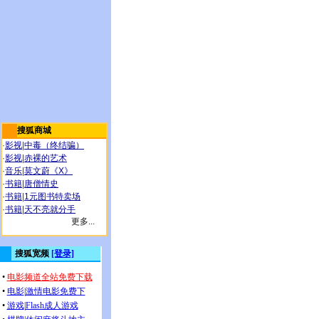
搜狐商城
·
影视
|
中毒（终结骗）
·
影视
|
赤裸的艺术
·
音乐
|
莫文蔚《X》
·
书籍
|
唐僧情史
·
书籍
|
1元图书特卖场
·
书籍
|
天不亮就分手
更多...