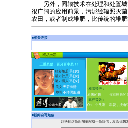
另外，同辐技术在处理和处置城
很广阔的应用前景，污泥经辐照灭菌
农田，或者制成堆肥，比传统的堆肥
■
相关连接
三重奖励，百分百中奖！
!
精彩相册
[男]
[女]
活力社员
[男]
[女]
魅力情人
[男]
[女]
美女
天若有情
·
和弦铃声：
帅哥
不帅照脸踢
原来的我
挥着翅膀的
·
疯狂音效：
On…个头啊
翠花，接电
■
新闻自写短信
赶快把这条新闻浓缩成一条短信，发给你想