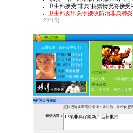
卫生部接受“非典”捐赠情况将接受
卫生部发出关于接收防治非典肺炎
22:15)
三重奖励，百分百中奖！
!
精彩相册
[男]
[女]
活力社员
[男]
[女]
魅力情人
[男]
[女]
美女
天若有情
·
和弦铃声：
帅哥
不帅照脸踢
原来的我
挥着翅膀的
·
疯狂音效：
On…个头啊
翠花，接电
■
新闻自写短信
赶快把这条新闻浓缩成一条短信，发给你想
短信内容：