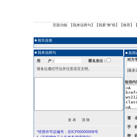
页面功能 【
我来说两句
】【
我要“揪”错
】【
推荐
】
■ 相关连接
■ 我来说两句
■ 新
对方
用 户：
匿名发出：
请各位遵纪守法并注意语言文明。
[最多
短信内
署 
手 
*经营许可证编号：京ICP00000008号
密 