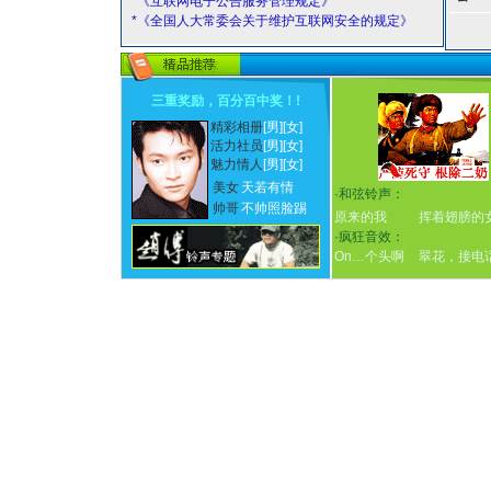
*《互联网电子公告服务管理规定》
*《全国人大常委会关于维护互联网安全的规定》
三重奖励，百分百中奖！
!
精彩相册
[男]
[女]
活力社员
[男]
[女]
魅力情人
[男]
[女]
美女
天若有情
·
和弦铃声：
帅哥
不帅照脸踢
原来的我
挥着翅膀的
·
疯狂音效：
On…个头啊
翠花，接电