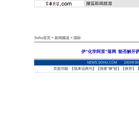
Sohu首页
>
新闻频道
>
国际
伊“化学阿里”落网
能否解开
NEWS.SOHU.COM 2003年0
页面功能 【
我来说两句
】【
我要“揪”错
】【
推荐
】