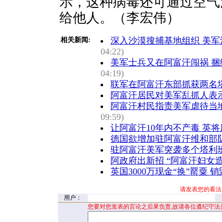
示，这种病毒还可通过空气
给他人。（李宏伟）
深入沙漠搜捕基地组织 美
相关新闻:
04:22)
美军士兵又在阿富汗闯祸 
04:19)
联军在阿富汗东部抓获两名
阿富汗居民对美军乱抓人表
阿富汗村民指责美军虐待当
09:59)
让阿富汗10年内不产毒 英
德国欲增加驻阿富汗维和部
驻阿富汗美军突袭多个塔利
阿政府出新招 “阿富汗妇女
英国3000万现金“换”罂粟 
请发表您的看法
用户：
您要对您发表的言论之后果负责,故请各位遵纪守法