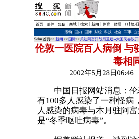
首页
┊
邮件
┊
短信
┊
商城
┊
搜索
┊
新闻
┊
体育
┊
财经
┊
IT
┊
娱乐
滚动
|
国内
|
国际
|
财经
|
科技
|
社会
|
军事
|
企
Sohu 首页>>
新闻
>>
国际
>>
关注阿富汗战后重建--大国民会议开
伦敦一医院百人病倒 与
毒相
2002年5月28日06:
中国日报网站消息：伦
有100多人感染了一种怪
人感染的病毒与本月驻阿富
是“冬季呕吐病毒”。