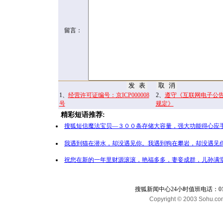
留言：
1、
经营许可证编号：京ICP000008
2、
遵守《互联网电子公
号
规定》
精彩短语推荐:
搜狐短信魔法宝贝—３００条存储大容量，强大功能得心应手
我遇到猫在潜水，却没遇见你。我遇到狗在攀岩，却没遇见你
祝您在新的一年里财源滚滚，艳福多多，妻妾成群，儿孙满堂
搜狐新闻中心24小时值班电话：010-65
Copyright © 2003 Sohu.com I