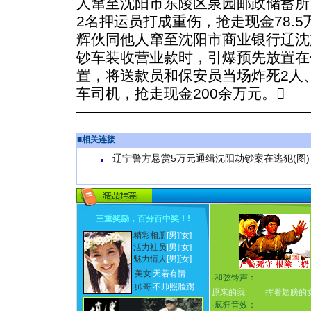
人窜至沈阳市东陵区泉园邮政储蓄所
2名押运员打成重伤，抢走现金78.5
辉伙同他人窜至沈阳市商业银行辽沈
钞车装收营业款时，引爆预先放置在
置，将送款员和保安员当场炸死2人
车司机，抢走现金200余万元。
■
相关连接
辽宁警方悬赏5万元通缉沈阳劫钞案在逃犯(图)
三重奖励，百分百中奖！
!
精彩相册
[男]
[女]
活力社员
[男]
[女]
魅力情人
[男]
[女]
美女
天若有情
·
和弦铃声：
帅哥
不帅照脸踢
原来的我
挥着翅膀的
·
疯狂音效：