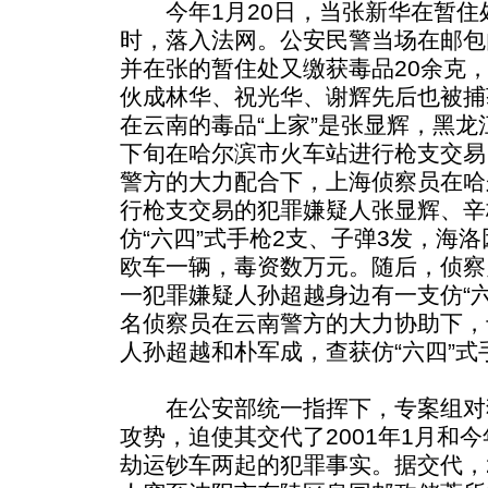
今年1月20日，当张新华在暂住
时，落入法网。公安民警当场在邮包
并在张的暂住处又缴获毒品20余克
伙成林华、祝光华、谢辉先后也被捕
在云南的毒品“上家”是张显辉，黑龙
下旬在哈尔滨市火车站进行枪支交易
警方的大力配合下，上海侦察员在哈
行枪支交易的犯罪嫌疑人张显辉、辛
仿“六四”式手枪2支、子弹3发，海洛
欧车一辆，毒资数万元。随后，侦察
一犯罪嫌疑人孙超越身边有一支仿“六
名侦察员在云南警方的大力协助下，
人孙超越和朴军成，查获仿“六四”
在公安部统一指挥下，专案组对
攻势，迫使其交代了2001年1月和
劫运钞车两起的犯罪事实。据交代，2