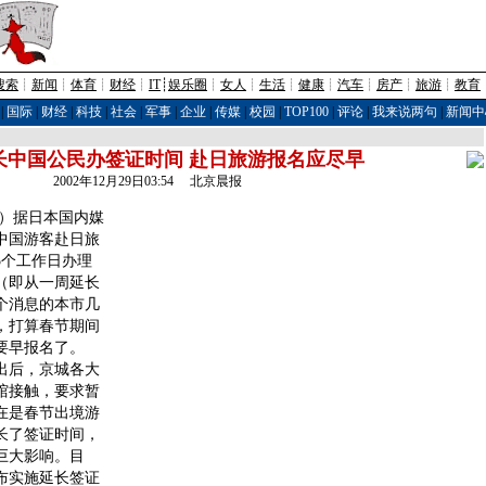
搜索
┊
新闻
┊
体育
┊
财经
┊
IT
┊
娱乐圈
┊
女人
┊
生活
┊
健康
┊
汽车
┊
房产
┊
旅游
┊
教育
|
国际
|
财经
|
科技
|
社会
|
军事
|
企业
|
传媒
|
校园
|
TOP100
|
评论
|
我来说两句
|
新闻中
长中国公民办签证时间 赴日旅游报名应尽早
2002年12月29日03:54 北京晨报
）据日本国内媒
中国游客赴日旅
5个工作日办理
（即从一周延长
个消息的本市几
，打算春节期间
要早报名了。
后，京城各大
馆接触，要求暂
在是春节出境游
长了签证时间，
巨大影响。目
布实施延长签证