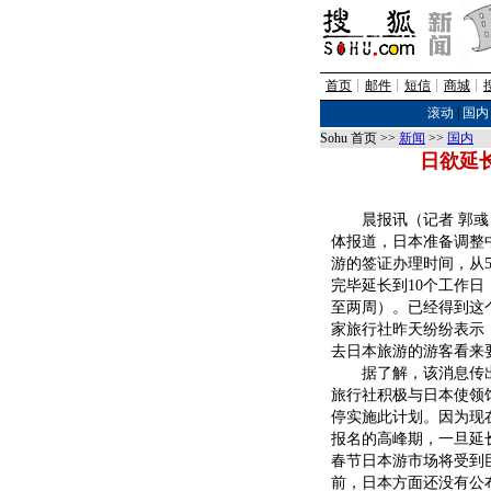
首页
┊
邮件
┊
短信
┊
商城
┊
滚动
|
国内
Sohu 首页 >>
新闻
>>
国内
日欲延
晨报讯（记者 郭彧
体报道，日本准备调整
游的签证办理时间，从
完毕延长到10个工作日
至两周）。已经得到这
家旅行社昨天纷纷表示
去日本旅游的游客看来
据了解，该消息传出
旅行社积极与日本使领
停实施此计划。因为现
报名的高峰期，一旦延
春节日本游市场将受到
前，日本方面还没有公