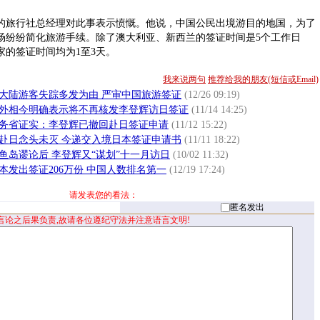
旅行社总经理对此事表示愤慨。他说，中国公民出境游目的地国，为了
场纷纷简化旅游手续。除了澳大利亚、新西兰的签证时间是5个工作日
家的签证时间均为1至3天。
我来说两句
推荐给我的朋友(短信或Email)
大陆游客失踪多发为由 严审中国旅游签证
(12/26 09:19)
外相今明确表示将不再核发李登辉访日签证
(11/14 14:25)
务省证实：李登辉已撤回赴日签证申请
(11/12 15:22)
赴日念头未灭 今递交入境日本签证申请书
(11/11 18:22)
鱼岛谬论后 李登辉又“谋划”十一月访日
(10/02 11:32)
本发出签证206万份 中国人数排名第一
(12/19 17:24)
请发表您的看法：
匿名发出
言论之后果负责,故请各位遵纪守法并注意语言文明!