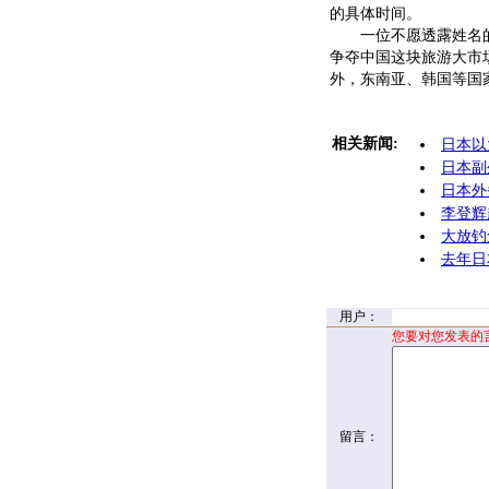
的具体时间。
一位不愿透露姓名的
争夺中国这块旅游大市
外，东南亚、韩国等国
相关新闻:
日本以
日本副
日本外
李登辉
大放钓
去年日
用户：
您要对您发表的
留言：