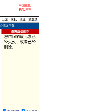
中国搜狐
挑战8848
┊
出国
┊
求职
┊
动漫
┊
校友录
心纯文字版
搜狐短信推荐