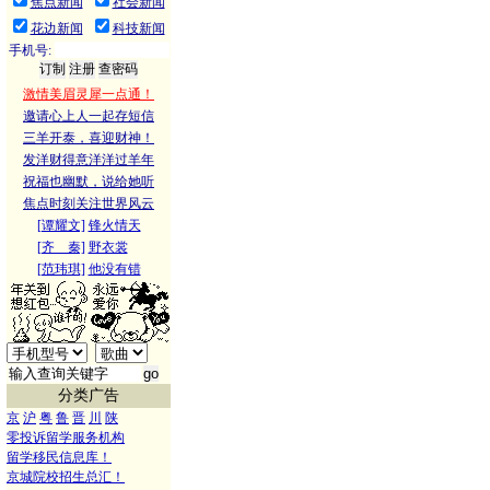
焦点新闻
社会新闻
花边新闻
科技新闻
手机号:
激情美眉灵犀一点通！
邀请心上人一起存短信
三羊开泰，喜迎财神！
发洋财得意洋洋过羊年
祝福也幽默，说给她听
焦点时刻关注世界风云
[谭耀文]
锋火情天
[齐 秦]
野衣裳
[范玮琪]
他没有错
分类广告
京
沪
粤
鲁
晋
川
陕
零投诉留学服务机构
留学移民信息库！
京城院校招生总汇！