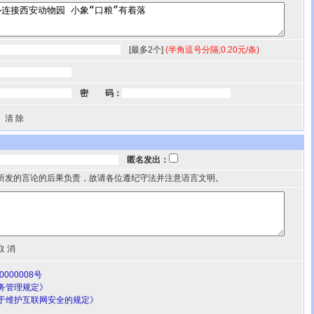
[最多2个]
(半角逗号分隔;0.20元/条)
密 码：
匿名发出：
所发的言论的后果负责，故请各位遵纪守法并注意语言文明。
000008号
务管理规定》
于维护互联网安全的规定》