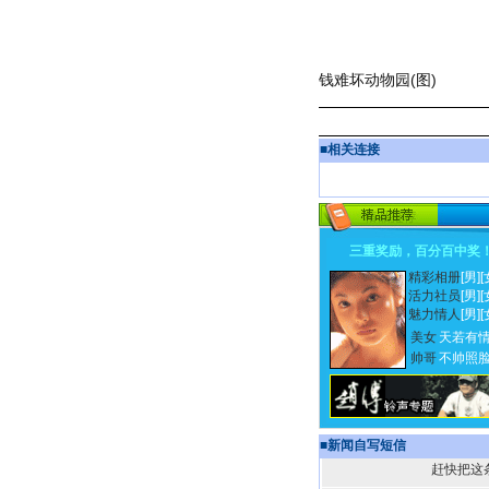
钱难坏动物园(图)
■
相关连接
三重奖励，百分百中奖
精彩相册
[男]
[
活力社员
[男]
[
魅力情人
[男]
[
美女
天若有
帅哥
不帅照
■
新闻自写短信
赶快把这