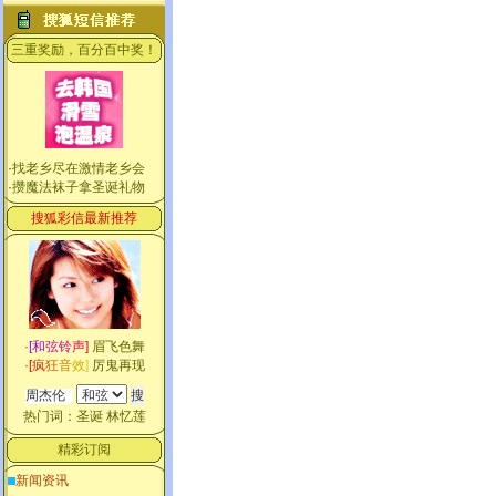
三重奖励，百分百中奖！
·
找老乡尽在激情老乡会
·
攒魔法袜子拿圣诞礼物
搜狐彩信最新推荐
·
[
和
弦
铃
声
]
眉飞色舞
·
[
疯
狂
音
效
]
厉鬼再现
热门词：
圣诞
林忆莲
精彩订阅
新闻资讯