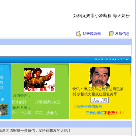
妈妈无奶水小象断粮 每天奶粉
我来说两句
发短信息
！
!
女]
女]
女]
快讯：伊拉克前总统萨达姆已被
情
捕 伊抵抗力量疯狂报复美军！
·
和弦铃声：
脸踢
原来的我
挥着翅膀的女孩
订阅任何
彩信服务
·
疯狂音效：
On…个头啊
翠花，接电话…
三天内退订
不收费！！！
条新闻浓缩成一条短信，发给你想发的人吧！