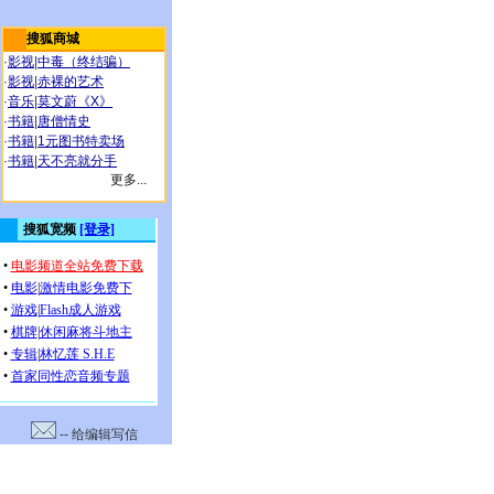
搜狐商城
·
影视
|
中毒（终结骗）
·
影视
|
赤裸的艺术
·
音乐
|
莫文蔚《X》
·
书籍
|
唐僧情史
·
书籍
|
1元图书特卖场
·
书籍
|
天不亮就分手
更多...
-- 给编辑写信