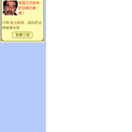
美国正式宣布
萨达姆已被
捕！
订阅
焦点新闻
，跟踪萨达
姆被捕全程