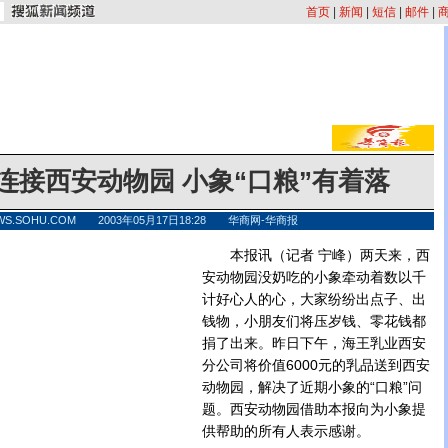
首页
|
新闻
|
短信
|
邮件
|
连接西安动物园 小象“口粮”有着落
WS.SOHU.COM 2003年05月17日18:28 华商网-华商报
本报讯（记者 宁峰）两天来，西
安动物园没奶吃的小象牵动着数以千
计好心人的心，大家纷纷出点子、出
钱物，小朋友们将压岁钱、零花钱都
捐了出来。昨日下午，海王乳业西安
分公司将价值6000元的乳品送到西安
动物园，解决了近期小象的“口粮”问
题。西安动物园借助本报向为小象提
供帮助的所有人表示感谢。