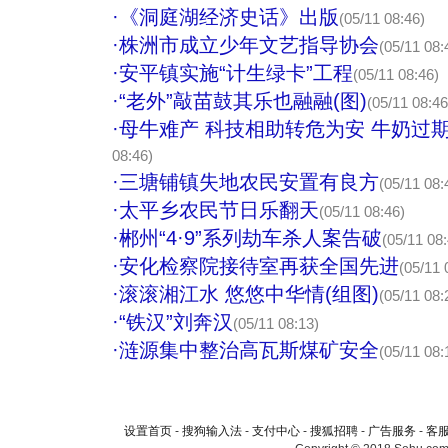
·
《洞庭湖经济史话》出版
(05/11 08:46)
·
株洲市成立少年文艺指导协会
(05/11 08:
·
安平镇实施“计生绿卡”工程
(05/11 08:46)
·
“老外”敲苗鼓其乐也融融(图)
(05/11 08:46
·
母牛难产 科技相助转危为安 牛奶过
08:46)
·
三塘铺镇失地农民安置有良方
(05/11 08:
·
太平乡农民节日乐翻天
(05/11 08:46)
·
郴州“4·9”系列劫车杀人案告破
(05/11 08
·
安化检察院接待室再获全国先进
(05/11 
·
滚滚湘江水 悠悠中华情(组图)
(05/11 08:
·
“铁汉”刘奔汉
(05/11 08:13)
·
涟源集中整治高瓦斯煤矿安全
(05/11 08:
设置首页
-
搜狗输入法
-
支付中心
-
搜狐招聘
-
广告服务
-
客