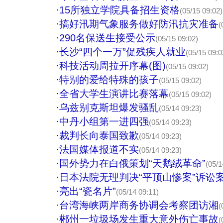
·
15所独立学院具备招生资格
(05/15 09:02)
·
搞好汛期气象服务做好防汛抗灾准备
(
·
290名保送生接受公示
(05/15 09:02)
·
长沙“四个一万”促残疾人就业
(05/15 09:0
·
科技活动周拉开序幕(图)
(05/15 09:02)
·
特别的爱给特殊的孩子
(05/15 09:02)
·
全省大学生演讲比赛落幕
(05/15 09:02)
·
乌兹别克斯坦爆发骚乱
(05/14 09:23)
·
中丹小组第一进四强
(05/14 09:23)
·
裁判长向泰国致歉
(05/14 09:23)
·
法国媒体报道不实
(05/14 09:23)
·
国外势力在白俄策划“天鹅绒革命”
(05/1
·
日本法院无理判决“平顶山惨案”诉讼
·
亮出“瓷名片”
(05/14 09:11)
·
台湾海峡两岸商务协调会考察团访湘
(
·
郴州一垃圾场发生重大意外伤亡事故
(