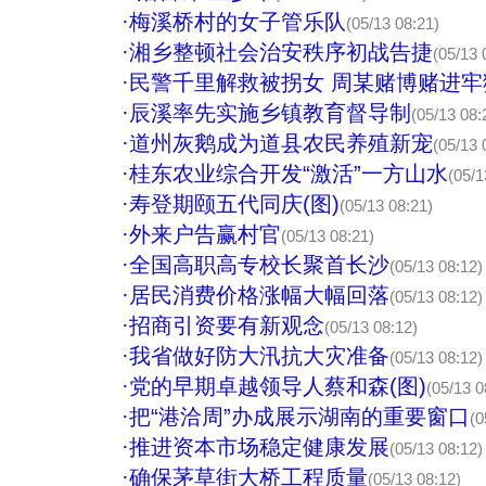
·
梅溪桥村的女子管乐队
(05/13 08:21)
·
湘乡整顿社会治安秩序初战告捷
(05/13 
·
民警千里解救被拐女 周某赌博赌进牢
·
辰溪率先实施乡镇教育督导制
(05/13 08:
·
道州灰鹅成为道县农民养殖新宠
(05/13 
·
桂东农业综合开发“激活”一方山水
(05/1
·
寿登期颐五代同庆(图)
(05/13 08:21)
·
外来户告赢村官
(05/13 08:21)
·
全国高职高专校长聚首长沙
(05/13 08:12)
·
居民消费价格涨幅大幅回落
(05/13 08:12)
·
招商引资要有新观念
(05/13 08:12)
·
我省做好防大汛抗大灾准备
(05/13 08:12)
·
党的早期卓越领导人蔡和森(图)
(05/13 0
·
把“港洽周”办成展示湖南的重要窗口
(0
·
推进资本市场稳定健康发展
(05/13 08:12)
·
确保茅草街大桥工程质量
(05/13 08:12)