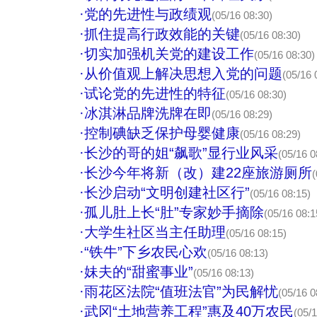
·
党的先进性与政绩观
(05/16 08:30)
·
抓住提高行政效能的关键
(05/16 08:30)
·
切实加强机关党的建设工作
(05/16 08:30)
·
从价值观上解决思想入党的问题
(05/16 
·
试论党的先进性的特征
(05/16 08:30)
·
冰淇淋品牌洗牌在即
(05/16 08:29)
·
控制碘缺乏保护母婴健康
(05/16 08:29)
·
长沙的哥的姐“飙歌”显行业风采
(05/16 0
·
长沙今年将新（改）建22座旅游厕所
(
·
长沙启动“文明创建社区行”
(05/16 08:15)
·
孤儿肚上长“肚”专家妙手摘除
(05/16 08:1
·
大学生社区当主任助理
(05/16 08:15)
·
“铁牛”下乡农民心欢
(05/16 08:13)
·
妹夫的“甜蜜事业”
(05/16 08:13)
·
雨花区法院“值班法官”为民解忧
(05/16 0
·
武冈“土地营养工程”惠及40万农民
(05/