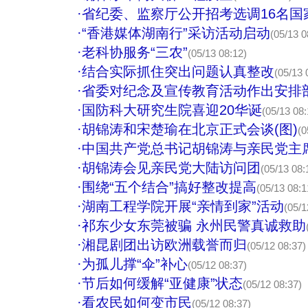
·
省纪委、监察厅公开招考选调16名国
·
“香港媒体湖南行”采访活动启动
(05/13 0
·
老科协服务“三农”
(05/13 08:12)
·
结合实际抓住突出问题认真整改
(05/13 
·
省委对纪念及宣传教育活动作出安排
·
国防科大研究生院喜迎20华诞
(05/13 08:
·
胡锦涛和宋楚瑜在北京正式会谈(图)
(0
·
中国共产党总书记胡锦涛与亲民党主
·
胡锦涛会见亲民党大陆访问团
(05/13 08:
·
围绕“五个结合”搞好整改提高
(05/13 08:1
·
湖南工程学院开展“亲情到家”活动
(05/1
·
祁东少女东莞被骗 永州民警真诚救助
·
湘昆剧团出访欧洲载誉而归
(05/12 08:37)
·
为孤儿撑“伞”补心
(05/12 08:37)
·
节后如何缓解“亚健康”状态
(05/12 08:37)
·
看农民如何变市民
(05/12 08:37)