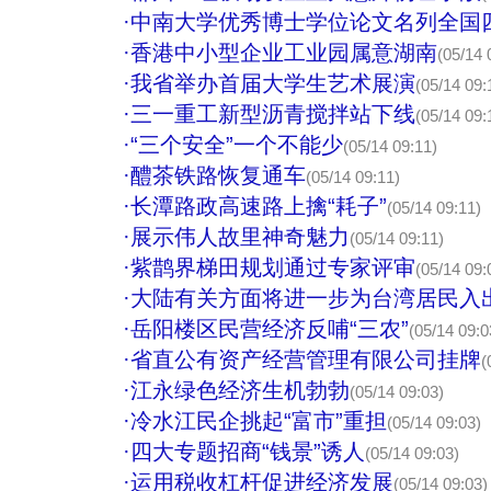
·
中南大学优秀博士学位论文名列全国
·
香港中小型企业工业园属意湖南
(05/14 
·
我省举办首届大学生艺术展演
(05/14 09:
·
三一重工新型沥青搅拌站下线
(05/14 09:
·
“三个安全”一个不能少
(05/14 09:11)
·
醴茶铁路恢复通车
(05/14 09:11)
·
长潭路政高速路上擒“耗子”
(05/14 09:11)
·
展示伟人故里神奇魅力
(05/14 09:11)
·
紫鹊界梯田规划通过专家评审
(05/14 09:
·
大陆有关方面将进一步为台湾居民入
·
岳阳楼区民营经济反哺“三农”
(05/14 09:0
·
省直公有资产经营管理有限公司挂牌
(
·
江永绿色经济生机勃勃
(05/14 09:03)
·
冷水江民企挑起“富市”重担
(05/14 09:03)
·
四大专题招商“钱景”诱人
(05/14 09:03)
·
运用税收杠杆促进经济发展
(05/14 09:03)