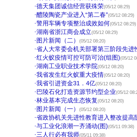
·
德天集团诚信经营获殊荣
(05/12 08:29)
·
醴陵陶瓷产业进入“第二春”
(05/12 08:29)
·
警用车辆专项整治成效如何
(05/12 08:29)
·
湖南省浙江商会成立
(05/12 08:29)
·
图片新闻（二）
(05/12 08:20)
·
省人大常委会机关部署第三阶段先进
·
红火蚁疫情可控可防可治(组图)
(05/12 0
·
湖南工业职业技术学院
(05/12 08:20)
·
我省发生红火蚁重大疫情
(05/12 08:20)
·
我省引进资金31．4亿
(05/12 08:20)
·
巴陵石化打造资源节约型企业
(05/12 08:
·
林业基本完成生态恢复
(05/12 08:20)
·
图片新闻（一）
(05/12 08:20)
·
省政协机关先进性教育进入整改提高
·
与工业化浪潮一齐涌动(图)
(05/11 09:38)
·
三人行必有我师
(05/11 09:38)