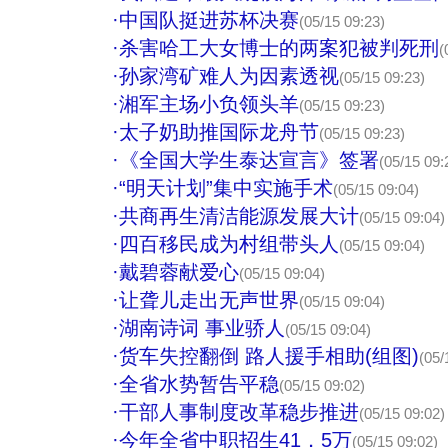
·
中国队挺进苏杯决赛
(05/15 09:23)
·
杀害哈工大女博士的两案犯被判死刑
(
·
孙家湾矿难人为因素透视
(05/15 09:23)
·
湘军主场小负领头羊
(05/15 09:23)
·
太子奶助推国际龙舟节
(05/15 09:23)
·
《全国大学生泰达宣言》签署
(05/15 09:
·
“明天计划”集中实施手术
(05/15 09:04)
·
共商再生清洁能源发展大计
(05/15 09:04)
·
四百移民成为村组带头人
(05/15 09:04)
·
戴碧蓉献爱心
(05/15 09:04)
·
让聋儿走出无声世界
(05/15 09:04)
·
湖南诗词 事业骄人
(05/15 09:04)
·
货车失控翻倒 路人援手相助(组图)
(05/
·
全省水势暂告平稳
(05/15 09:02)
·
干部人事制度改革稳步推进
(05/15 09:02)
·
今年全省中职招生41．5万
(05/15 09:02)