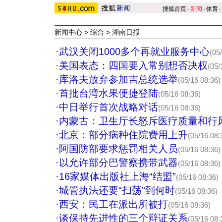
搜狐首页
-
新闻
-
体育
-
新闻中心
>
综合
>
湖南日报
·
武汉关闭1000多个再就业服务中心
(05
·
美国表态：四国要入常别想否决权
(05/
·
库洛夫放弃参加吉总统选举
(05/16 08:36)
·
首批台湾水果便捷登陆
(05/16 08:36)
·
中日举行首次战略对话
(05/16 08:36)
·
内蒙古：卫生厅长怒斥医疗质量和行
·
北京：部分病种住院费用上升
(05/16 08:
·
阿国防部要求惩罚相关人员
(05/16 08:36)
·
以允许部分巴警察携带武器
(05/16 08:36)
·
16家媒体出版社上海“结盟”
(05/16 08:36)
·
城管执法还要“扫荡”到何时
(05/16 08:36)
·
西安：民工在派出所被打
(05/16 08:36)
·
谈保持先进性的三个辩证关系
(05/16 08: