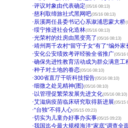
·
评议对象由代表确定
(05/16 08:13)
·
慈利取缔旅社式黑网吧
(05/16 08:13)
·
辰溪两任县委书记心系溆浦思蒙大桥
(
·
绥宁推进社会化造林
(05/16 08:13)
·
光荣村的灶房由黑变亮了
(05/16 08:13)
·
靖州两千农村“留守子女”有了“编外家
·
安化公安绩效考评经验全省推广
(05/16 
·
确保先进性教育活动成为群众满意工
·
种子对土地的眷恋
(05/16 08:10)
·
300省直厅干听科技报告
(05/16 08:10)
·
细微之处见精神(图)
(05/16 08:10)
·
以管理促繁荣发展先进文化
(05/16 08:10)
·
艾滋病疫苗临床研究取得新进展
(05/15 
·
“台独”不得人心
(05/15 09:23)
·
切实为儿童办好事办实事
(05/15 09:23)
·
我国迄今最大规模海洋“家底”调查全