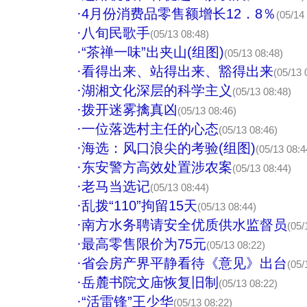
·
4月份消费品零售额增长12．8％
(05/14
·
八旬民歌手
(05/13 08:48)
·
“茶禅一味”出夹山(组图)
(05/13 08:48)
·
看得出来、站得出来、豁得出来
(05/13 
·
湖湘文化深层的科学主义
(05/13 08:48)
·
拨开迷雾擒真凶
(05/13 08:46)
·
一位落选村主任的心态
(05/13 08:46)
·
海选：风口浪尖的考验(组图)
(05/13 08:4
·
东安警方高效处置涉农案
(05/13 08:44)
·
老马当选记
(05/13 08:44)
·
乱拨“110”拘留15天
(05/13 08:44)
·
南方水务聘请安全优质供水监督员
(05/
·
最高零售限价为75元
(05/13 08:22)
·
省会房产界平静看待《意见》出台
(05/
·
岳麓书院文庙恢复旧制
(05/13 08:22)
·
“活雷锋”王少华
(05/13 08:22)