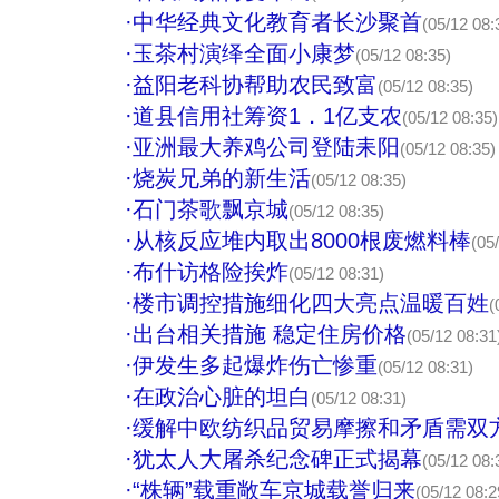
·
中华经典文化教育者长沙聚首
(05/12 08:
·
玉茶村演绎全面小康梦
(05/12 08:35)
·
益阳老科协帮助农民致富
(05/12 08:35)
·
道县信用社筹资1．1亿支农
(05/12 08:35)
·
亚洲最大养鸡公司登陆耒阳
(05/12 08:35)
·
烧炭兄弟的新生活
(05/12 08:35)
·
石门茶歌飘京城
(05/12 08:35)
·
从核反应堆内取出8000根废燃料棒
(05
·
布什访格险挨炸
(05/12 08:31)
·
楼市调控措施细化四大亮点温暖百姓
(
·
出台相关措施 稳定住房价格
(05/12 08:31
·
伊发生多起爆炸伤亡惨重
(05/12 08:31)
·
在政治心脏的坦白
(05/12 08:31)
·
缓解中欧纺织品贸易摩擦和矛盾需双
·
犹太人大屠杀纪念碑正式揭幕
(05/12 08:
·
“株辆”载重敞车京城载誉归来
(05/12 08:2