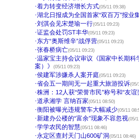
·
着力转变经济增长方式
(05/11 09:38)
·
湖北日报成为全国首家“双百万”报业
·
刘淇会见宋楚瑜一行
(05/11 09:23)
·
证监会处罚ST丰华
(05/11 09:23)
·
东方“奥斯维辛”战俘营
(05/11 09:23)
·
张春桥病亡
(05/11 09:23)
·
温家宝主持会议审议《国家中长期科
案）》
(05/11 09:23)
·
侯建军涉嫌杀人案开庭
(05/11 09:23)
·
省会五一期间无一起重大旅游投诉
(05/
·
株洲：12人获“荣誉市民”称号和“友谊
·
道承湘学 言纳百家
(05/11 08:50)
·
衡阳被曝光违规警车大幅减少
(05/11 08:
·
新建办公楼的“富余”现象不容忽视
(05/1
·
学学农民的智慧
(05/11 08:46)
·
永定区查封天门山600矿洞
(05/11 08:46)