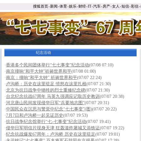
搜狐首页
-
新闻
-
体育
-
娱乐
-
财经
-
IT
-
汽车
-
房产
-
女人
-
短信
-
彩信
-
纪念活动
·
香港多个民间团体举行“七七事变”纪念活动
(07/08 07:10)
·
南京撞响“和平大钟”祈祷世界和平
(07/08 01:00)
·
南京：撞响“和平大钟” 祈祷世界和平
(07/07 22:24)
·
卢沟桥：历史在这里驻足 愤怒在这里扎根
(07/07 21:30)
·
北京为抗日战争中牺牲的烈士重修纪念碑
(07/07 21:30)
·
台北纪念抗战67周年 马英九强调应记取历史教训
(07/07 20:38)
·
河北唐山民间发现侵华日军“兵要地志图”
(07/07 20:31)
·
中国民众在沉思与警觉中纪念“七七事变”(图)
(07/07 20:22)
·
7月7日和卢沟桥一起见证历史
(07/07 19:53)
·
抗日战争纪念馆举行“七-七事变”纪念活动
(07/07 19:41)
·
侵华日军明信片现身天津 狂轰滥炸屠城又添铁证
(07/07 19:22)
·
纪念抗战爆发67周年：卢沟桥 历史在这里驻足
(07/07 19:01)
·
永远铭记“七七事变” 百名将军石鼓园在京揭幕
(07/07 17:28)