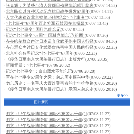
·
张克辉：为某些台湾人歌颂日殖民统治感到悲哀
(07/07 14:52)
·
北京民众以各种活动纪念抗日战争爆发67周年
(07/07 14:11)
·
人大代表建议北京鸣笛3分钟纪念“七七事变”
(07/07 13:56)
·
“七七事变”67周年百名将军石鼓园在京揭幕
(07/07 13:43)
·
纪念“七七事变” 国耻岂能忘记
(07/07 07:33)
·
纪念“七七事变”67周年 国耻岂能忘记(组图)
(07/07 07:26)
·
齐齐哈尔群众声讨日本遗弃化武屡伤中国人行径
(07/07 04:36)
·
齐市群众声讨日弃化武屡次伤害中国人民的行径
(07/06 22:25)
·
北京社会各界纪念“七-七事变”67周年
(07/06 22:23)
·
《侵华日军南京大屠杀暴行日志》出版发行
(07/06 20:35)
·
新闻背景：“七七事变”
(07/06 20:32)
·
纪念“七七事变”：白山黑水不能忘记
(07/06 20:28)
·
写在七七事变67周年之际：勿忘历史振兴中华
(07/06 20:22)
·
勿忘历史：一名重庆大轰炸受害者的十年抗争路
(07/06 20:20)
·
《侵华日军南京大屠杀暴行日志》示国人勿忘史
(07/06 20:18)
更多>>
图片新闻
·
图文：甲午战争博物馆 国耻不忘警示千年(1)
(07/08 11:27)
·
图文：甲午战争博物馆 国耻不忘警示千年(3)
(07/08 11:27)
·
图文：甲午战争博物馆 国耻不忘警示千年(2)
(07/08 11:27)
·
图文：甲午战争博物馆 国耻不忘警示千年(5)
(07/08 11:27)