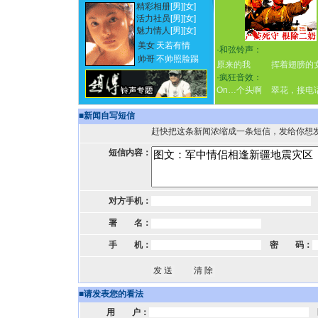
精彩相册
[男]
[女]
活力社员
[男]
[女]
魅力情人
[男]
[女]
美女
天若有情
·
和弦铃声：
帅哥
不帅照脸踢
原来的我
挥着翅膀的
·
疯狂音效：
On…个头啊
翠花，接电
■
新闻自写短信
赶快把这条新闻浓缩成一条短信，发给你想
短信内容：
对方手机：
署 名：
手 机：
密 码：
■
请发表您的看法
用 户：