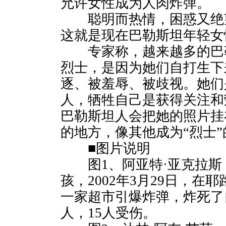
允许女性成为人肉炸弹。
聪明而热情，困惑又绝
这就是现在巴勒斯坦年轻女
专家称，越来越多的巴
烈士，是因为她们自打生下
逐、被羞辱、被歧视。她们
人，牺牲自己是获得关注和
巴勒斯坦人会把她的照片挂
的地方，像其他成为“烈士
■图片说明
图1、阿亚特·亚克拉斯，
孩，2002年3月29日，在
一家超市引爆炸弹，炸死了
人，15人受伤。