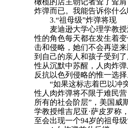
橄榄的店主朝记者耸了耸肩
炸弹而已。我能告诉你什么
3.“祖母级”炸弹将现
麦迪逊大学心理学教授
性的角色每天都在发生着变
击和侵略，她们不会再逆来
到自己的亲人和孩子受到了
性从沉默中苏醒，人肉炸弹
反抗以色列侵略的惟一选择
“如果这标志着巴以冲突
性人肉炸弹将不限于难民营
所有的社会阶层”，美国威
学教授维吉尼亚·萨皮罗称
至会出现一个94岁的祖母级