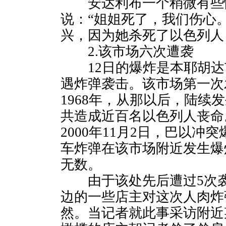
安达利布一个稍微有些
说：“姐姐死了，我们伤心
兴，因为她杀死了以色列人
2.该市场六次遭袭
12日的爆炸是本耶胡达
遇炸弹袭击。该市场第一次
1968年，从那以后，陆续
共造成近百名以色列人丧命
2000年11月2日，巴以冲
车炸弹在该市场附近发生爆
无数。
由于该处先后遭过5次袭
边的一些店主对这次人肉炸
然。当记者就此事采访附近