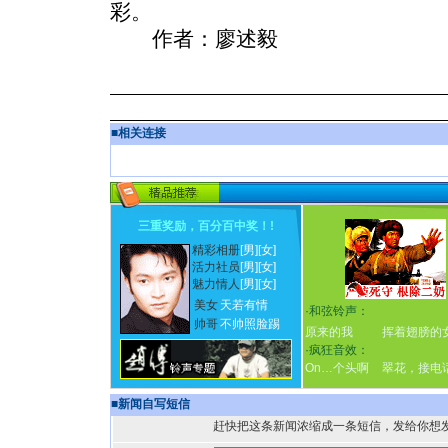
彩。
作者：廖述毅
■
相关连接
三重奖励，百分百中奖！
!
精彩相册
[男]
[女]
活力社员
[男]
[女]
魅力情人
[男]
[女]
美女
天若有情
·
和弦铃声：
帅哥
不帅照脸踢
原来的我
挥着翅膀的
·
疯狂音效：
On…个头啊
翠花，接电
■
新闻自写短信
赶快把这条新闻浓缩成一条短信，发给你想