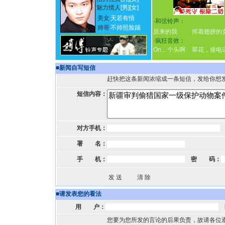
魅力情人
[男]
[女]
美女
天若有情
·
和弦铃声：
帅哥
不帅照脸踢
原来的我
挥着翅膀的
·
疯狂音效：
On…个头啊
翠花，接电
■
新闻自写短信
赶快把这条新闻浓缩成一条短信，发给你想
短信内容：
对方手机：
署 名：
手 机：
密 码：
■
请发表您的看法
用 户：
您要为您所发的言论的后果负责，故请各位