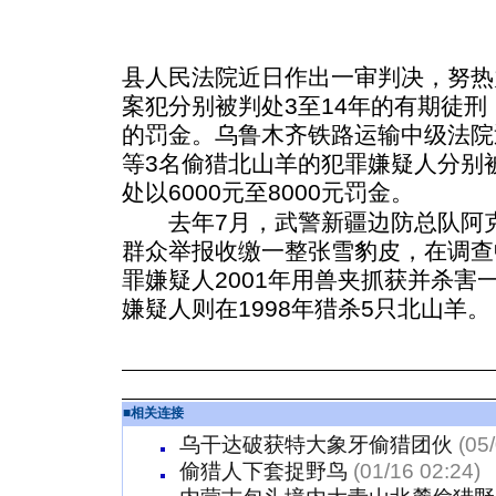
县人民法院近日作出一审判决，努热
案犯分别被判处3至14年的有期徒刑，
的罚金。乌鲁木齐铁路运输中级法院
等3名偷猎北山羊的犯罪嫌疑人分别
处以6000元至8000元罚金。
去年7月，武警新疆边防总队阿克
群众举报收缴一整张雪豹皮，在调查
罪嫌疑人2001年用兽夹抓获并杀害
嫌疑人则在1998年猎杀5只北山羊。
■
相关连接
乌干达破获特大象牙偷猎团伙
(05
偷猎人下套捉野鸟
(01/16 02:24)