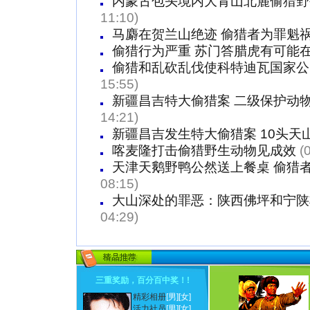
内蒙古包头境内大青山北麓偷猎野
11:10)
马麝在贺兰山绝迹 偷猎者为罪魁
偷猎行为严重 苏门答腊虎有可能在
偷猎和乱砍乱伐使科特迪瓦国家公
15:55)
新疆昌吉特大偷猎案 二级保护动
14:21)
新疆昌吉发生特大偷猎案 10头天
喀麦隆打击偷猎野生动物见成效
(
天津天鹅野鸭公然送上餐桌 偷猎者
08:15)
大山深处的罪恶：陕西佛坪和宁陕
04:29)
三重奖励，百分百中奖！
!
精彩相册
[男]
[女]
活力社员
[男]
[女]