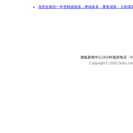
祝您在新的一年里财源滚滚，艳福多多，妻妾成群，儿孙满堂
搜狐新闻中心24小时值班电话：010-65
Copyright © 2003 Sohu.com I