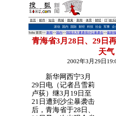
首页
┊
邮件
┊
短信
┊
商城
┊
搜索
┊
新闻
┊
体育
┊
财经
┊
IT
┊
娱乐
滚动
|
国内
|
国际
|
财经
|
科技
|
社会
|
军事
|
企
Sohu 首页>>
新闻
>>
国内
>>
我国北方遭遇强沙尘暴袭击
>>
最新
青海省3月28日、29
天气
2002年3月29日1
新华网西宁3月
29日电（记者吕雪莉
卢荻）继3月19日至
21日遭到沙尘暴袭击
后，青海省于28日、