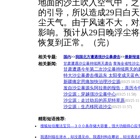
地面的沙土吹入空气中，之
的引导，所以造成29日白
尘天气。由于风速不大，对
影响。预计从29日晚浮尘
恢复到正常。（完）
相关专题:
国内
>>
我国北方遭遇强沙尘暴袭击
>>
最新报道
甘肃遭遇沙尘暴持续两天袭击
青海全省性沙尘
相关新闻:
甘肃遭遇今年第二次沙尘暴持续两天的
特大沙尘暴袭击俄远东 太阳变成天蓝色
新疆痛定思痛加快治理沙尘源
(03/25 18:53
发自沙尘暴源头阿拉善的报告：亲历今
沙尘源：穿越强沙尘暴中心
(03/25 11:58)
沙尘源：走过劫后的苏尼特草原
(03/25 11
沙尘源：生态移民说沙尘
(03/25 11:57)
精彩短语推荐:
搜狐短信魔法宝贝—３００条存储大容量，强大功能得心应手
我遇到猫在潜水，却没遇见你。我遇到狗在攀岩，却没遇见你