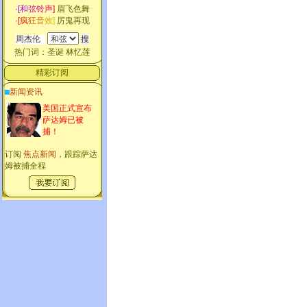
·
[
和
弦
铃
声
]
眉飞色舞
·
[
疯
狂
音
效
]
厉鬼再现
热门词：
圣诞
林忆莲
精彩订阅
新闻资讯
美国正式宣布
萨达姆已被
捕！
订阅
焦点新闻
，跟踪萨达
姆被捕全程