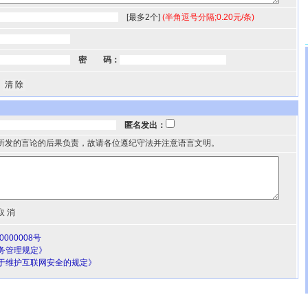
[最多2个]
(半角逗号分隔;0.20元/条)
密 码：
匿名发出：
所发的言论的后果负责，故请各位遵纪守法并注意语言文明。
000008号
务管理规定》
于维护互联网安全的规定》