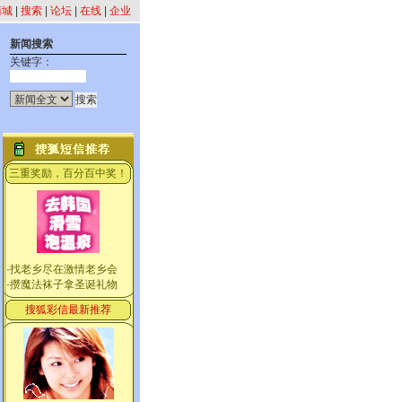
商城
|
搜索
|
论坛
|
在线
|
企业
新闻搜索
关键字：
三重奖励，百分百中奖！
·
找老乡尽在激情老乡会
·
攒魔法袜子拿圣诞礼物
搜狐彩信最新推荐