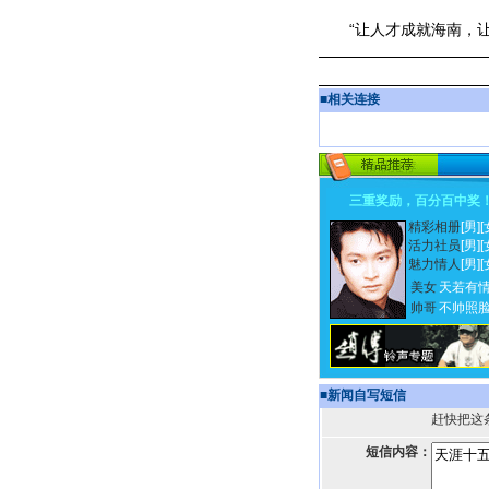
“让人才成就海南，让
■
相关连接
三重奖励，百分百中奖
精彩相册
[男]
[
活力社员
[男]
[
魅力情人
[男]
[
美女
天若有
帅哥
不帅照
■
新闻自写短信
赶快把这
短信内容：