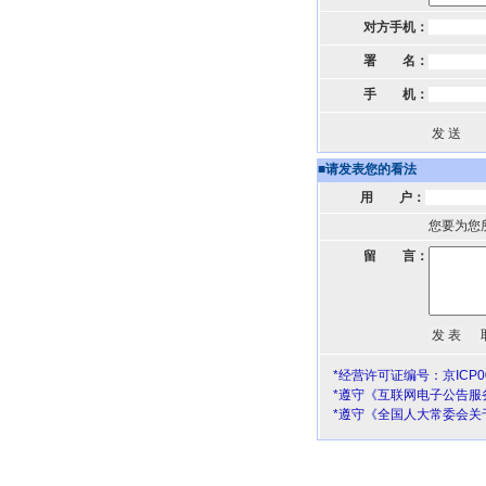
对方手机：
署 名：
手 机：
■
请发表您的看法
用 户：
您要为您
留 言：
*经营许可证编号：京ICP00
*遵守《互联网电子公告服
*遵守《全国人大常委会关