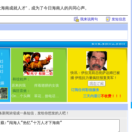
海南成就人才”，成为了今日海南人的共同心声。
我来说两句
发短信息
！
!
女]
女]
女]
快讯：伊拉克前总统萨达姆已被
情
捕 伊抵抗力量疯狂报复美军！
·
和弦铃声：
脸踢
原来的我
挥着翅膀的女孩
订阅任何
彩信服务
·
疯狂音效：
On…个头啊
翠花，接电话…
三天内退订
不收费！！！
条新闻浓缩成一条短信，发给你想发的人吧！