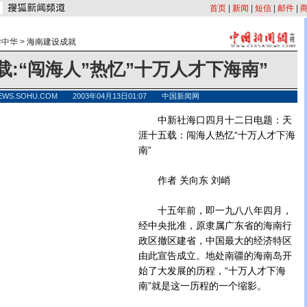
首页
|
新闻
|
短信
|
邮件
|
异中华
>
海南建设成就
载:“闯海人”热忆”十万人才下海南”
EWS.SOHU.COM 2003年04月13日01:07 中国新闻网
中新社海口四月十二日电题：天
涯十五载：闯海人热忆“十万人才下海
南”
作者 关向东 刘峭
十五年前，即一九八八年四月，
经中央批准，原隶属广东省的海南行
政区撤区建省，中国最大的经济特区
由此宣告成立。地处南疆的海南岛开
始了大发展的历程，“十万人才下海
南”就是这一历程的一个缩影。