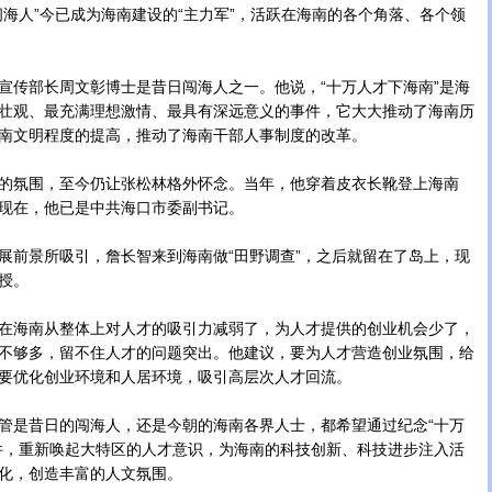
人”今已成为海南建设的“主力军”，活跃在海南的各个角落、各个领
传部长周文彰博士是昔日闯海人之一。他说，“十万人才下海南”是海
壮观、最充满理想激情、最具有深远意义的事件，它大大推动了海南历
南文明程度的提高，推动了海南干部人事制度的改革。
氛围，至今仍让张松林格外怀念。当年，他穿着皮衣长靴登上海南
现在，他已是中共海口市委副书记。
前景所吸引，詹长智来到海南做“田野调查”，之后就留在了岛上，现
授。
海南从整体上对人才的吸引力减弱了，为人才提供的创业机会少了，
不够多，留不住人才的问题突出。他建议，要为人才营造创业氛围，给
要优化创业环境和人居环境，吸引高层次人才回流。
是昔日的闯海人，还是今朝的海南各界人士，都希望通过纪念“十万
件，重新唤起大特区的人才意识，为海南的科技创新、科技进步注入活
化，创造丰富的人文氛围。