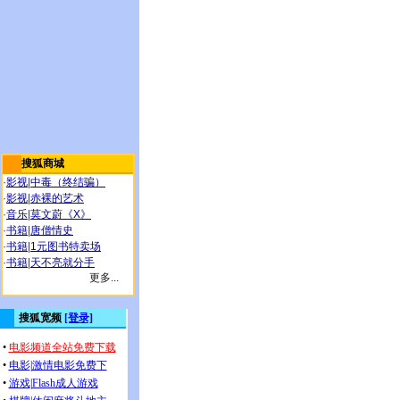
搜狐商城
·
影视
|
中毒（终结骗）
·
影视
|
赤裸的艺术
·
音乐
|
莫文蔚《X》
·
书籍
|
唐僧情史
·
书籍
|
1元图书特卖场
·
书籍
|
天不亮就分手
更多...