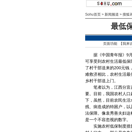
Sohu首页
>
新闻频道
>
搜狐
最低
页面功能 【
我来
据《中国青年报》9月7
可享受到农村生活最低保障
了村干部送来的200元
难救济相比，农村生活最
乡村干部送上门。
笔者以为，江西分宜县
要。目前，我国农村人口超
下，虽然，目前农民生活
残、病造成的特困户，以
法保障。像袁秀善夫妇这
是一个不容忽视的数字。
实施农村低保制度措施，