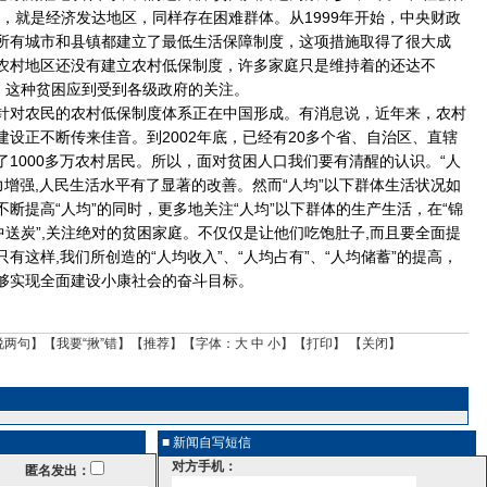
，就是经济发达地区，同样存在困难群体。从1999年开始，中央财政
所有城市和县镇都建立了最低生活保障制度，这项措施取得了很大成
农村地区还没有建立农村低保制度，许多家庭只是维持着的还达不
平，这种贫困应到受到各级政府的关注。
对农民的农村低保制度体系正在中国形成。有消息说，近年来，农村
设正不断传来佳音。到2002年底，已经有20多个省、自治区、直辖
1000多万农村居民。所以，面对贫困人口我们要有清醒的认识。“人
力增强,人民生活水平有了显著的改善。然而“人均”以下群体生活状况如
断提高“人均”的同时，更多地关注“人均”以下群体的生产生活，在“锦
中送炭”,关注绝对的贫困家庭。不仅仅是让他们吃饱肚子,而且要全面提
有这样,我们所创造的“人均收入”、“人均占有”、“人均储蓄”的提高，
够实现全面建设小康社会的奋斗目标。
说两句
】【
我要“揪”错
】【
推荐
】【字体：
大
中
小
】【
打印
】 【
关闭
】
■ 新闻自写短信
对方手机：
匿名发出：