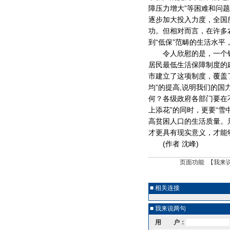
障压力增大”等困难和问题
逐步加大投入力度，全国
功。但相对而言，在许多
到“低保”范畴的生活水
令人欣慰的是，一个针
居民最低生活保障制度的建
市建立了这项制度，覆盖了
均”的提高,说明我们的国
何？各级政府各部门要在不
上添花”的同时，更要“雪
高贫困人口的生活质量。只
才更具有现实意义，才能
(作者 沈峰)
页面功能 【
我来
■ 相关连接
■ 我来说两句
用 户：