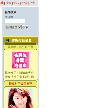
商城
|
搜索
|
论坛
|
在线
|
企业
新闻搜索
关键字：
三重奖励，百分百中奖！
·
找老乡尽在激情老乡会
·
攒魔法袜子拿圣诞礼物
搜狐彩信最新推荐