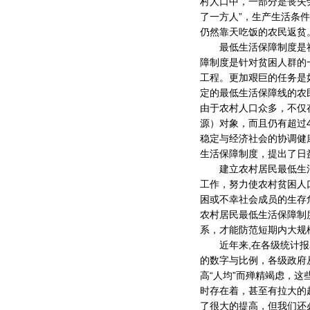
村人口中，一部分是丧失
了一方人”，生产生活条
仍然靠天吃饭的农民返贫
最低生活保障制度是社会
障制度是针对贫困人群的
工程。更加艰巨的任务是
定的最低生活保障线的农
由于农村人口众多，不仅
源）对象，而且仍有超过4
稳定与经济社会的协调健
生活保障制度，提出了日
建立农村居民最低生活
工作，努力使农村贫困人
困或不幸社会成员的生存
农村居民最低生活保障制
系，才能防范短期内大规
近年来,在各级统计报表中
的数字与比例，各级政府
高“人均”而殚精竭虑，这
时存在着，甚至有拉大的
了很大的提高，但我们还