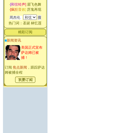
·
[
和
弦
铃
声
]
眉飞色舞
·
[
疯
狂
音
效
]
厉鬼再现
热门词：
圣诞
林忆莲
精彩订阅
新闻资讯
美国正式宣布
萨达姆已被
捕！
订阅
焦点新闻
，跟踪萨达
姆被捕全程