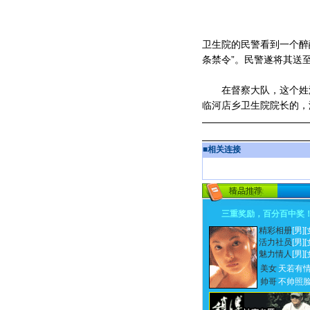
卫生院的民警看到一个醉
条禁令”。民警遂将其送
在督察大队，这个姓沈
临河店乡卫生院院长的，
■
相关连接
三重奖励，百分百中奖
精彩相册
[男]
[
活力社员
[男]
[
魅力情人
[男]
[
美女
天若有
帅哥
不帅照