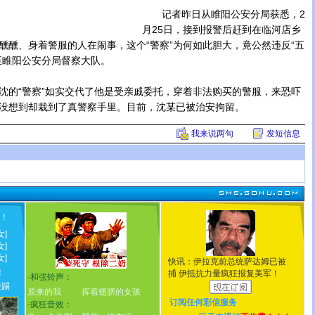
记者昨日从睢阳公安分局获悉，2
月25日，接到报警后赶到在临河店乡
醺醺、身着警服的人在闹事，这个“警察”为何如此胆大，竟公然违反“五
至睢阳公安分局督察大队。
的“警察”如实交代了他是受亲戚委托，穿着非法购买的警服，来恐吓
没想到却栽到了真警察手里。目前，沈某已被治安拘留。
我来说两句
发短信息
！
!
女]
女]
女]
快讯：伊拉克前总统萨达姆已被
情
捕 伊抵抗力量疯狂报复美军！
·
和弦铃声：
脸踢
原来的我
挥着翅膀的女孩
订阅任何
彩信服务
·
疯狂音效：