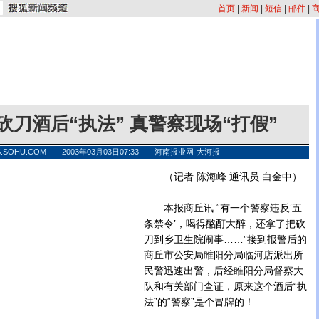
首页
|
新闻
|
短信
|
邮件
|
砍刀酒后“执法” 真警察现场“打假”
S.SOHU.COM 2003年03月03日07:33 河南报业网-大河报
（记者 陈海峰 通讯员 白金中）
本报商丘讯 “有一个警察违反‘五
条禁令’，喝得酩酊大醉，还拿了把砍
刀到乡卫生院闹事……”接到报警后的
商丘市公安局睢阳分局临河店派出所
民警迅速出警，后经睢阳分局督察大
队和有关部门查证，原来这个酒后“执
法”的“警察”是个冒牌的！