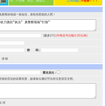
On…个头啊
翠花，接电话…
三天内退订
不收费！！！
条新闻浓缩成一条短信，发给你想发的人吧！
[最多2个]
(半角逗号分隔;0.20元/条)
密 码：
匿名发出：
所发的言论的后果负责，故请各位遵纪守法并注意语言文明。