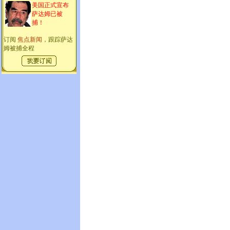
美国正式宣布
萨达姆已被
捕！
订阅
焦点新闻
，跟踪萨达
姆被捕全程