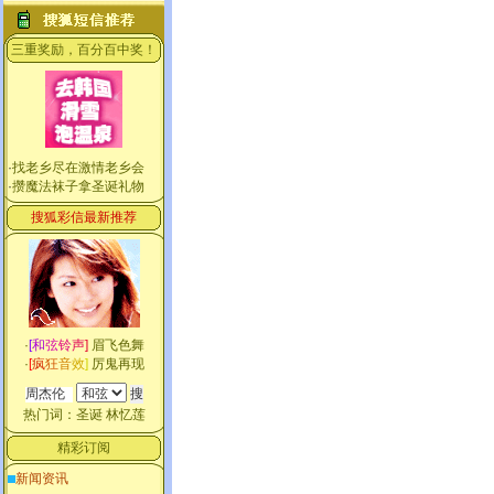
三重奖励，百分百中奖！
·
找老乡尽在激情老乡会
·
攒魔法袜子拿圣诞礼物
搜狐彩信最新推荐
·
[
和
弦
铃
声
]
眉飞色舞
·
[
疯
狂
音
效
]
厉鬼再现
热门词：
圣诞
林忆莲
精彩订阅
新闻资讯