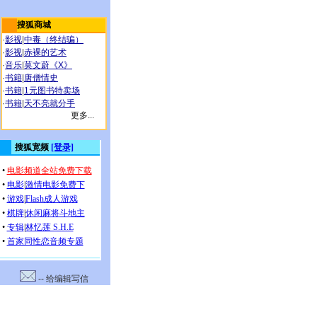
搜狐商城
·
影视
|
中毒（终结骗）
·
影视
|
赤裸的艺术
·
音乐
|
莫文蔚《X》
·
书籍
|
唐僧情史
·
书籍
|
1元图书特卖场
·
书籍
|
天不亮就分手
更多...
-- 给编辑写信