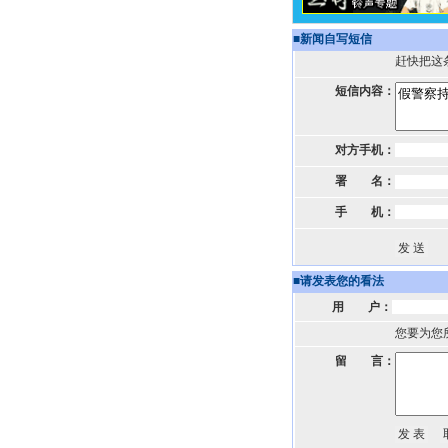
■
新闻自写短信
赶快把这
短信内容：
对方手机：
署 名：
手 机：
■
请发表您的看法
用 户：
您要为您
留 言：