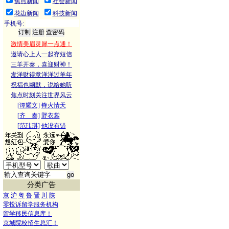
焦点新闻
社会新闻
花边新闻
科技新闻
手机号:
激情美眉灵犀一点通！
邀请心上人一起存短信
三羊开泰，喜迎财神！
发洋财得意洋洋过羊年
祝福也幽默，说给她听
焦点时刻关注世界风云
[谭耀文]
锋火情天
[齐 秦]
野衣裳
[范玮琪]
他没有错
分类广告
京
沪
粤
鲁
晋
川
陕
零投诉留学服务机构
留学移民信息库！
京城院校招生总汇！