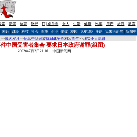
搜索
┊
新闻
┊
体育
┊
财经
┊
IT
┊
娱乐圈
┊
女人
┊
生活
┊
健康
┊
汽车
┊
房产
┊
旅游
┊
教育
|
国际
|
财经
|
科技
|
社会
|
军事
|
企业
|
传媒
|
校园
|
TOP100
|
评论
|
我来说两句
|
新闻中
道
>>
烽火岁月
>>
纪念中华民族抗日战争胜利57周年
>>
现实令人深思
件中国受害者集会 要求日本政府谢罪(组图)
2002年7月2日21:16 中国新闻网