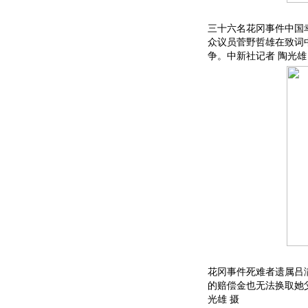
三十六名花冈事件中国
众议员菅野哲雄在致词
争。中新社记者 陶光雄
花冈事件死难者遗属吕
的赔偿金也无法换取她
光雄 摄