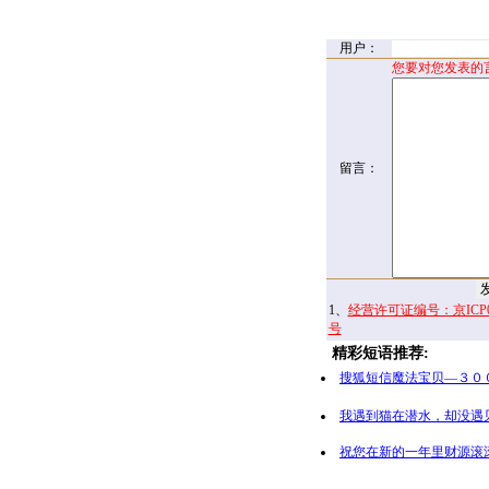
用户：
您要对您发表的
留言：
1、
经营许可证编号：京ICP00
号
精彩短语推荐:
搜狐短信魔法宝贝—３０
我遇到猫在潜水，却没遇
祝您在新的一年里财源滚