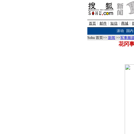
首页
┊
邮件
┊
短信
┊
商城
┊
滚动
|
国内
Sohu 首页>>
新闻
>>
军事频
花冈事