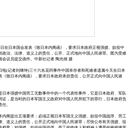
2日在日本国会发表《致日本内阁函》，要求日本政府正视强掳、奴役中
担政治、法律、道义上的责任，公开、正式地向中国人民谢罪。图为受难
国会议员提交函件。中新社记者 陶光雄 摄
(记者刘继坤)三十六名花冈事件中国幸存者和死难者遗属今天在日本
表《致日本内阁函》，要求日本政府承担责任，公开正式向中国人民谢
日本强掳中国劳工无数事件中的一个代表性事件，它是日本政府、军队
明证，是当时的日本军国主义政府对中国人民所犯下的罪行，日本政府负
责任。
内阁提出五项要求：必须正视日本军国主义强掳、奴役中国战俘、劳工
律、道义上的责任，公开正式地向中国人民谢罪；尽快公布有关强掳、役
史档案；对强掳、奴役中国战俘、劳工的肉体上和精神上遭受的摧残痛苦