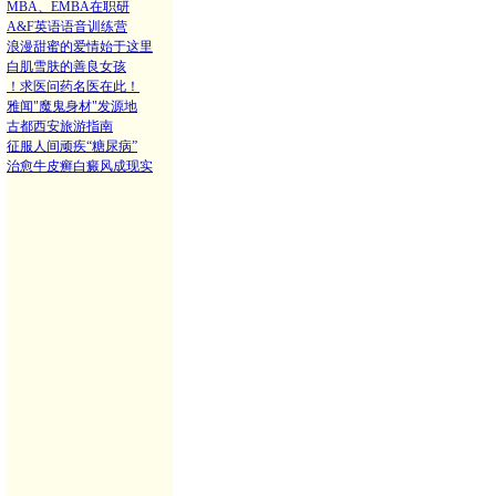
MBA、EMBA在职研
A&F英语语音训练营
浪漫甜蜜的爱情始于这里
白肌雪肤的善良女孩
！求医问药名医在此！
雅闻"魔鬼身材"发源地
古都西安旅游指南
征服人间顽疾“糖尿病”
治愈牛皮癣白癜风成现实