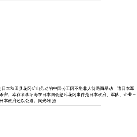
被强掳到日本秋田县花冈矿山劳动的中国劳工因不堪非人待遇而暴动，遭日本军
被杀害。幸存者李绍海在日本国会怒斥花冈事件是日本政府、军队、企业三
日本政府还以公道。陶光雄 摄