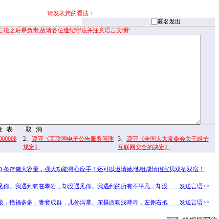
请发表您的看法：
匿名发出
言论之后果负责,故请各位遵纪守法并注意语言文明!
0008
2、
遵守《互联网电子公告服务管理
3、
遵守《全国人大常委会关于维护
规定》
互联网安全的决定》
０条存储大容量，强大功能得心应手！还可以邀请她/他组成情侣宝贝双栖双宿！
见你。我遇到狗在攀岩，却没遇见你。我遇到的所有不平凡，却没……发送言语>>
滚，艳福多多，妻妾成群，儿孙满堂。东摸西吻浅呻吟，左拥右抱……发送言语>>