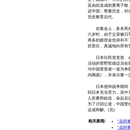
及由此造成的妻离子散
还中国；尊重历史，对
历史教育后代。
在集会上，多名死难者
六岁时，由于父亲被日
再多的赔偿金也弥补不
担责任，真诚地向所有
日本社民党党首、众
活动的菅野哲雄议员在
与中国受害者一道为争
内阁函》，并表示要一
日本侵华战争期间，
到日本充当苦力，其中
人折磨和奴役，奋起反
为了讨回公道，中国受
达成和解。(完)
相关新闻:
“花冈
“花冈