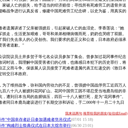
、家破人亡的损失，给予适当的经济赔偿；寻找所有死难劳工的遗骨并送
侵略战争进行认真反省，修建中国死难劳工纪念碑，以史为鉴，用真实的
遗属讲述了父亲被强掳后，引起家破人亡的血泪史。李香莲说：“她
军抓走，生活更加艰难，哥哥和弟弟相继病饿而死，奶奶也哭瞎了双眼。
了我们失去亲人的心灵创伤。我们要求的是正义和公道，日本政府必须承
受害者道歉。”
议院议员土井多贺子等七名众议员参加了集会。曾参加过花冈事件纪念
致词时说，我理解中国受害者们的心情，也痛感日本犯下的历史罪行，将
取正义而斗争。保坂展人议员接受了死难者遗属代表王红递交的《致日本
定转交日本政府。
为了维持战争，弥补国内劳动力的不足，曾强掳中国战俘劳工近四万人
九百八十六人被掳到花冈矿山。花冈中国劳工因不堪忍受当地鹿岛组的非
抗，遭到日本当局的血腥镇压，四百一十八人被打死，是为“花冈事件”。
难者同日本鹿岛建设进行了长期交涉和诉讼，于二000年十一月二十九日
我来说两句
推荐给我的朋友(短信或Email)
事件”中国幸存者赴日参加遇难者凭吊仪式
(07/01 15:18)
事件”殉难烈士祭典仪式在日本大馆市举行
(06/30 23:01)