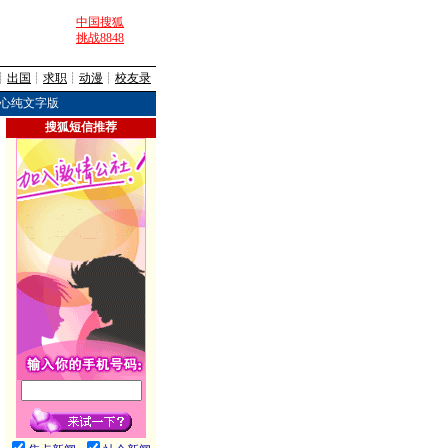
中国搜狐
挑战8848
┊
出国
┊
求职
┊
动漫
┊
校友录
心纯文字版
搜狐短信推荐