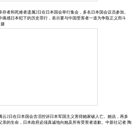
幸存者和死难者遗属2日在日本国会举行集会，多名日本国会议员参加。
中痛感日本犯下的历史罪行，表示要与中国受害者一道为争取正义而斗
 摄
满云2日在日本国会含泪控诉日本军国主义害得她家破人亡。她说，再多
父亲的生命，日本政府必须真诚地向她及所有受害者道歉。中新社记者 陶