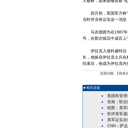
大楼称，如果能够抓获“
四月初，英国军方称“化
当时并没有证实这一消息
马吉德因为在1987年
号，在那次镇压中成百上
伊拉克入侵科威特后，马吉
长，他纵容伊拉克士兵在
结束后，他成为伊拉克内
页面功能 【
我来
■ 相关连接
美国和安理
安南：联合
组图：美军
驻伊美军逮
美军证实在
CNN：萨