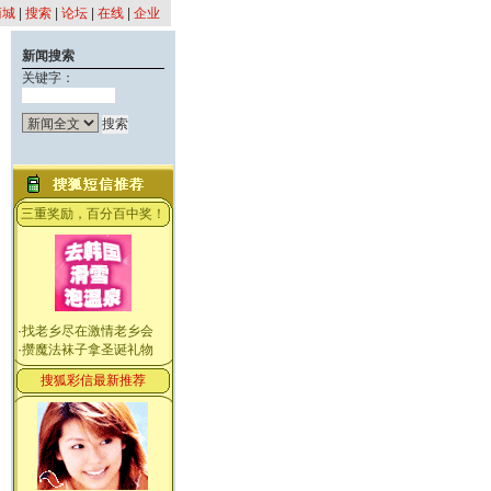
商城
|
搜索
|
论坛
|
在线
|
企业
新闻搜索
关键字：
三重奖励，百分百中奖！
·
找老乡尽在激情老乡会
·
攒魔法袜子拿圣诞礼物
搜狐彩信最新推荐