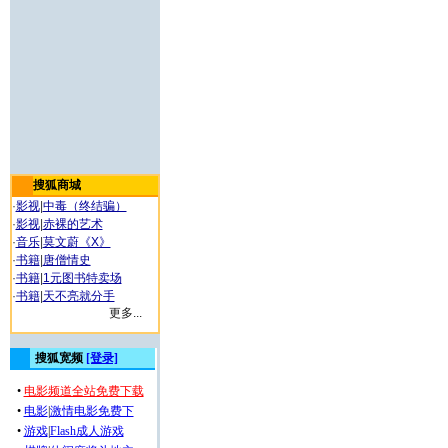
搜狐商城
·
影视
|
中毒（终结骗）
·
影视
|
赤裸的艺术
·
音乐
|
莫文蔚《X》
·
书籍
|
唐僧情史
·
书籍
|
1元图书特卖场
·
书籍
|
天不亮就分手
更多...