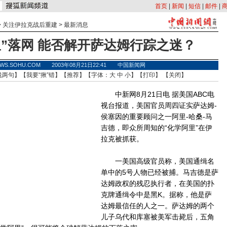
首页
|
新闻
|
短信
|
邮件
|
>
关注伊拉克战后重建
>
最新消息
里”落网 能否解开萨达姆行踪之迷？
EWS.SOHU.COM 2003年08月21日22:41 中国新闻网
说两句
】【
我要“揪”错
】【
推荐
】【字体：
大
中
小
】【
打印
】 【
关闭
】
中新网8月21日电 据美国ABC电
视台报道，美国官员周四证实萨达姆-
侯塞因的重要顾问之一阿里-哈桑-马
吉德，即众所周知的“化学阿里”在伊
拉克被抓获。
一美国高级官员称，美国通缉名
单中的5号人物已经被捕。马吉德是萨
达姆政权的残忍执行者，在美国的扑
克牌通缉令中是黑K。据称，他是萨
达姆最信任的人之一。萨达姆的两个
儿子乌代和库塞被美军击毙后，五角