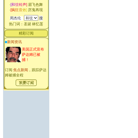
·
[
和
弦
铃
声
]
眉飞色舞
·
[
疯
狂
音
效
]
厉鬼再现
热门词：
圣诞
林忆莲
精彩订阅
新闻资讯
美国正式宣布
萨达姆已被
捕！
订阅
焦点新闻
，跟踪萨达
姆被捕全程