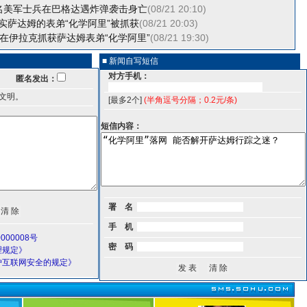
名美军士兵在巴格达遇炸弹袭击身亡
(08/21 20:10)
实萨达姆的表弟“化学阿里”被抓获
(08/21 20:03)
军在伊拉克抓获萨达姆表弟“化学阿里”
(08/21 19:30)
■ 新闻自写短信
对方手机：
匿名发出：
文明。
[最多2个]
(半角逗号分隔；0.2元/条)
短信内容：
署 名
手 机
000008号
密 码
理规定》
护互联网安全的规定》