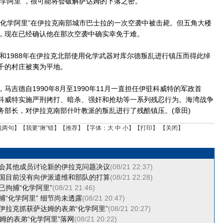
化学阿里”，很可能将会破解萨达姆的下落之密。
学阿里”在伊拉克南部城市巴士拉的一次空袭中被击毙。但五角大楼
，现在已经确认他在那次空袭中确实幸免于难。
和1988年在伊拉克北部使用化学武器对库尔德叛乱进行镇压而得此绰
千的村庄被夷为平地。
德自1990年8月至1990年11月一直担任伊驻科威特的军政首
科威特实施严刑拷打、暗杀、强奸和抢劫等一系列残忍行为。海湾战争
务部长，对伊拉克南部什叶教派的叛乱进行了残酷镇压。(章田)
说两句
】【
我要“揪”错
】【
推荐
】【字体：
大
中
小
】【
打印
】 【
关闭
】
会其他成员讨论新的伊拉克问题决议
(08/21 22:37)
国目前没有向伊派遣维和部队的打算
(08/21 22:28)
已拘捕“化学阿里”
(08/21 21:46)
捕“化学阿里” 细节尚未透露
(08/21 20:47)
伊拉克抓获萨达姆的表弟“化学阿里”
(08/21 20:27)
达姆的表弟“化学阿里”落网
(08/21 20:22)