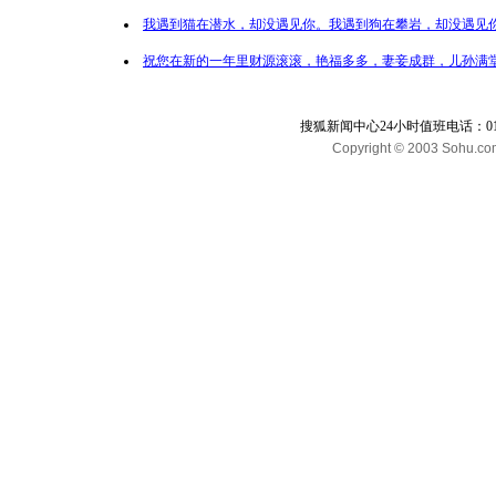
我遇到猫在潜水，却没遇见你。我遇到狗在攀岩，却没遇见你
祝您在新的一年里财源滚滚，艳福多多，妻妾成群，儿孙满堂
搜狐新闻中心24小时值班电话：010-65
Copyright © 2003 Sohu.com I