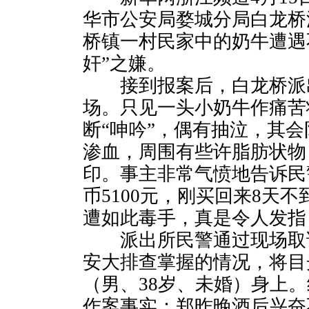
华市公安局婺城分局白龙桥
桥镇一村民家中的奶牛遭遇
奸”之嫌。
接到报案后，白龙桥派
场。只见一头小奶牛作痛苦
断“呻吟”，偶有抽泣，其
渗血，周围有些许脂肪状物
印。事主非常气愤地告诉民
币5100元，刚买回来8天
遭如此毒手，真是令人发指
派出所民警通过现场取证
安大排查掌握的情况，将目
（男、38岁、未婚）身上
作案事实：郑昨晚酒后兴奋