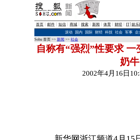
首页
┊
邮件
┊
短信
┊
商城
┊
搜索
┊
新闻
┊
体育
┊
财经
┊
IT
┊
娱乐
滚动
|
国内
|
国际
|
财经
|
科技
|
社会
|
军事
|
企
Sohu 首页 >>
新闻
>>
社会
自称有“强烈”性要求 
奶牛
2002年4月16日1
新华网浙江频道4月15日电