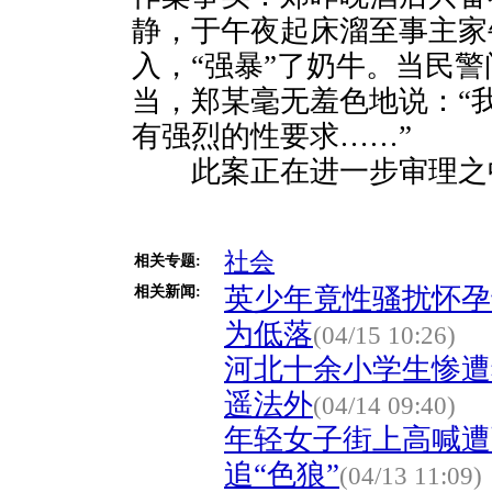
静，于午夜起床溜至事主家
入，“强暴”了奶牛。当民
当，郑某毫无羞色地说：“
有强烈的性要求……”
此案正在进一步审理之
社会
相关专题:
英少年竟性骚扰怀孕
相关新闻:
为低落
(04/15 10:26)
河北十余小学生惨遭
遥法外
(04/14 09:40)
年轻女子街上高喊遭
追“色狼”
(04/13 11:09)