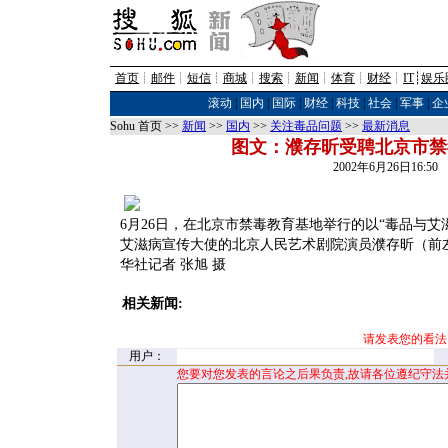
首页
┊
邮件
┊
短信
┊
商城
┊
搜索
┊
新闻
┊
体育
┊
财经
┊
IT
┊
娱乐
滚动
|
国内
|
国际
|
财经
|
科技
|
社会
|
军事
|
企
Sohu 首页 >>
新闻
>>
国内
>>
关注毒品问题
>>
最新消息
图文：濮存昕受聘北京市禁
2002年6月26日16:5
6月26日，在北京市禁毒教育基地举行的以“毒品与
艾滋病宣传大使的北京人民艺术剧院演员濮存昕（前
华社记者 张旭 摄
相关新闻:
请发表您的看法
用户：
您要对您发表的言论之后果负责,故请各位遵纪守法