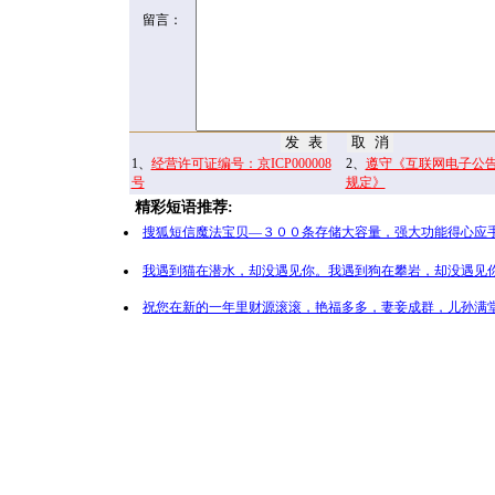
留言：
1、
经营许可证编号：京ICP000008
2、
遵守《互联网电子公
号
规定》
精彩短语推荐:
搜狐短信魔法宝贝—３００条存储大容量，强大功能得心应手
我遇到猫在潜水，却没遇见你。我遇到狗在攀岩，却没遇见你
祝您在新的一年里财源滚滚，艳福多多，妻妾成群，儿孙满堂