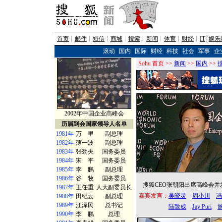
首页
┊
邮件
┊
短信
┊
商城
┊
搜索
┊
新闻
┊
体育
┊
财经
┊
IT
┊
娱乐
滚动
|
国内
|
国际
|
财经
|
科技
|
社会
|
军事
|
企
Sohu 首页 >>
新闻
>>
国内
>>
2002年中国企业高峰会
历届到会国家领导人名单
1981年
万 里
副总理
1982年
薄一波
副总理
1983年
张劲夫
国务委员
1984年
宋 平
国务委员
1985年
李 鹏
副总理
1986年
谷 牧
国务委员
搜狐CEO张朝阳出席高峰会并
1987年
王任重
人大副委员长
嘉宾发言：
吴晓灵
周小川
冯
1988年
田纪云
副总理
1989年
江泽民
总书记
陆致成
Jay Puri
1990年
李 鹏
总理