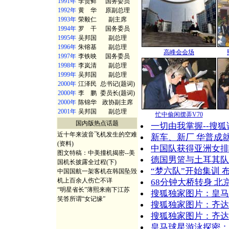
1991年
李贵鲜
国务委员
1992年
黄 华
原副总理
1993年
荣毅仁
副主席
1994年
罗 干
国务委员
1995年
吴邦国
副总理
1996年
朱镕基
副总理
高峰会会场
1997年
李铁映
国务委员
1998年
李岚清
副总理
1999年
吴邦国
副总理
2000年
江泽民
总书记(题词)
2000年
李 鹏
委员长(题词)
2000年
陈锦华
政协副主席
2001年
吴邦国
副总理
忙中偷闲摆弄V70
国内版热点话题
一切由我掌握--搜狐
近十年来波音飞机发生的空难
新车、新厂 华普成就
(资料)
中国队获得亚洲女排
图文特稿：中美撞机揭密--美
德国男篮与土耳其队
国机长披露全过程(下)
“梦六队”开始集训 
中国国航一架客机在韩国坠毁
机上百余人伤亡不详
68分钟大桥转身 北
“明星省长”薄熙来南下江苏
搜狐独家图片：皇马
笑答所谓“女记缘”
搜狐独家图片：齐达
搜狐独家图片：齐达
皇马球星游泳探密：