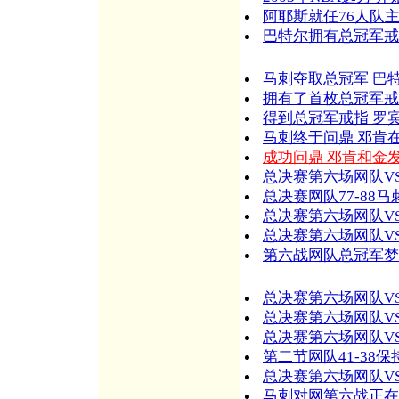
阿耶斯就任76人队主
巴特尔拥有总冠军戒
马刺夺取总冠军 巴
拥有了首枚总冠军戒
得到总冠军戒指 罗
马刺终于问鼎 邓肯
成功问鼎 邓肯和金
总决赛第六场网队VS
总决赛网队77-88
总决赛第六场网队VS
总决赛第六场网队VS
第六战网队总冠军梦
总决赛第六场网队VS
总决赛第六场网队VS
总决赛第六场网队VS
第二节网队41-38
总决赛第六场网队VS
马刺对网第六战正在