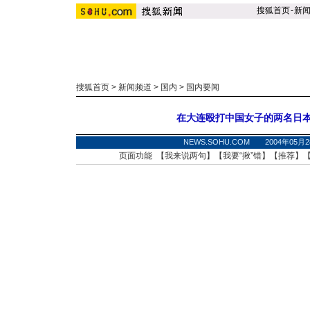
搜狐首页
-
新
搜狐首页
>
新闻频道
>
国内
>
国内要闻
在大连殴打中国女子的两名日
NEWS.SOHU.COM 2004年05月
页面功能 【
我来说两句
】【
我要“揪”错
】【
推荐
】