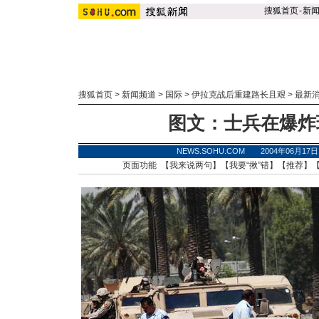
搜狐首页
-
新
搜狐首页
>
新闻频道
>
国际
>
伊拉克战后重建路长且艰
>
最新
图文：士兵在爆炸
NEWS.SOHU.COM 2004年06月1
页面功能 【
我来说两句
】【
我要“揪”错
】【
推荐
】