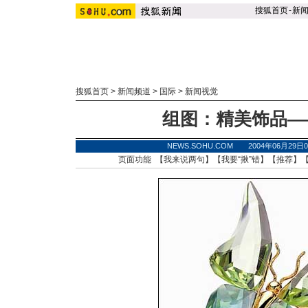
搜狐首页
-
新
搜狐首页
>
新闻频道
>
国际
>
新闻视觉
组图：精美饰品—
NEWS.SOHU.COM 2004年06月29
页面功能 【
我来说两句
】【
我要“揪”错
】【
推荐
】