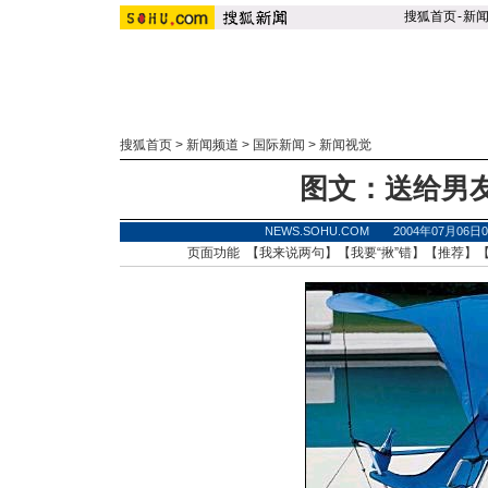
搜狐首页
-
新
搜狐首页
>
新闻频道
>
国际新闻
>
新闻视觉
图文：送给男
NEWS.SOHU.COM 2004年07月06
页面功能 【
我来说两句
】【
我要“揪”错
】【
推荐
】