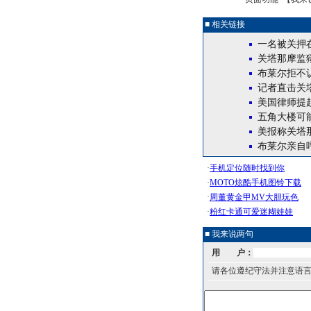
■ 相关链接
一名被关押
关塔那摩监
布莱尔拒不
记者直击关
美国律师提
五角大楼可
美报称关塔
布莱尔亲自
■ 我来说两句
用 户：
请各位遵纪守法并注意语