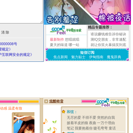
精品专题推荐：
谁说赚钱难告诉你秘诀
最新制作
想唱就唱
测IQ交朋友，非常速配
000008号
夏天的味道
哪一站
就让你笑火暴搞笑到底
理规定》
短信订阅
护互联网安全的规定》
焦点新闻
魅力贴士
伊甸指南
魔鬼辞典