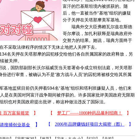
富汗的巴基斯坦境内被抓获的。随
后，他一直被当作“基地”组织的嫌疑
分子关押在关塔那摩美军基地。
瑞典外交大臣弗赖瓦尔兹在斯德
哥尔摩说，加扎利获释是瑞典政府外
交努力的结果。她说，瑞典方面终于
在不采取法律程序的情况下无休止地把人关押下去。
34名关押在关塔那摩的囚犯移交给他们各自所属国家的政府释放，另
继续被关押。
说，国防部副部长沃尔福威茨当天签署命令成立特别法庭，对关塔那
”身份进行审查，被确认为不是“敌方战斗人员”的囚犯将被移交给其所属
地监狱目前仍关押着594名“基地”组织和塔利班嫌疑人员，他们来
数人是在美国对阿富汗战争期间被俘获的。许多国家批评美国政府无限期
组织也对美国政府提出批评，称这种做法违反了国际法。
说两句
】【
我要“揪”错
】【
推荐
】【字体：
大
中
小
】【
打印
】 【
关闭
】