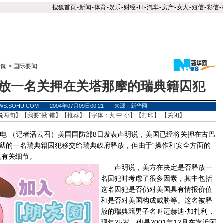
搜狐首页
-
新闻
-
体育
-
娱乐
-
财经
-
IT
-
汽车
-
房产
-
女人
-
短信
-
彩信
-
新闻
>
国际要闻
放一名关押在关塔那摩的瑞典籍囚犯
WS.SOHU.COM 2004年07月09日00:21 来源：新华网
说两句
】【
我要“揪”错
】【
推荐
】【字体：
大
中
小
】【
打印
】 【
关闭
】
 （记者潘云召）美国国防部8日发表声明说，美国已经将关押在古巴
狱的一名瑞典籍囚犯移交给瑞典政府释放，但由于“操作和安全方面的
供有关细节。
声明说，美方在决定是否释放一
名囚犯时考虑了很多因素，其中包括
这名囚犯是否仍对美国具有情报价值
和是否对美国构成威胁等。这名被释
放的瑞典籍男子名叫迈赫迪·加扎利，
现年25岁。他是2001年12月在靠近阿