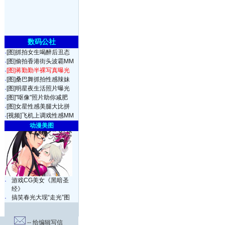
数码公社
[图]抓拍女生喝醉后丑态
·
[图]偷拍香港街头波霸MM
·
[图]蒋勤勤半裸写真曝光
·
[图]桑巴舞抓拍性感辣妹
·
[图]明星夜生活照片曝光
·
[图]"呕像"照片助你减肥
·
[图]女星性感美腿大比拼
·
[视频]飞机上调戏性感MM
·
动漫美图
游戏CG美女《黑暗圣
·
经》
搞笑春光大现“走光”图
·
-- 给编辑写信