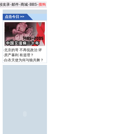
校友录
-
邮件
-
商城
-
BBS
-
搜狗
点击今日 >>
·
北京的哥 不再侃政治
评
·
房产暴利 有道理？
·
白衣天使为何与狼共舞？