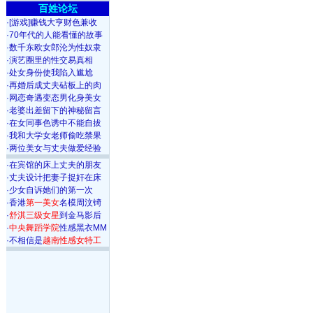
百姓论坛
·
[游戏]赚钱大亨财色兼收
·
70年代的人能看懂的故事
·
数千东欧女郎沦为性奴隶
·
演艺圈里的性交易真相
·
处女身份使我陷入尴尬
·
再婚后成丈夫砧板上的肉
·
网恋奇遇变态男化身美女
·
老婆出差留下的神秘留言
·
在女同事色诱中不能自拔
·
我和大学女老师偷吃禁果
·
两位美女与丈夫做爱经验
·
在宾馆的床上丈夫的朋友
·
丈夫设计把妻子捉奸在床
·
少女自诉她们的第一次
·
香港
第一美女
名模周汶锜
·
舒淇三级女星
到金马影后
·
中央舞蹈学院
性感黑衣MM
·
不相信是
越南性感女特工