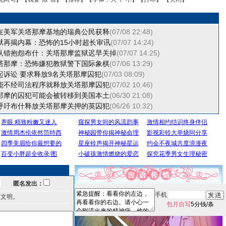
在美军关塔那摩基地的瑞典公民获释
(07/08 22:48)
狱再揭内幕：恐怖的15小时超长审讯
(07/07 14:24)
认错抱怨布什：关塔那摩监狱迟早关掉
(07/07 14:25)
塔那摩：恐怖嫌犯教狱警下国际象棋
(07/06 13:29)
起诉讼 要求释放9名关塔那摩囚犯
(07/03 08:09)
能不经司法程序就释放关塔那摩囚犯
(07/02 10:46)
那摩的囚犯可能会被转移到美国本土
(06/30 21:08)
呼吁布什释放关塔那摩关押的英囚犯
(06/26 10:32)
匿名发出：
手机
言文明。
包月自写
5分钱/条