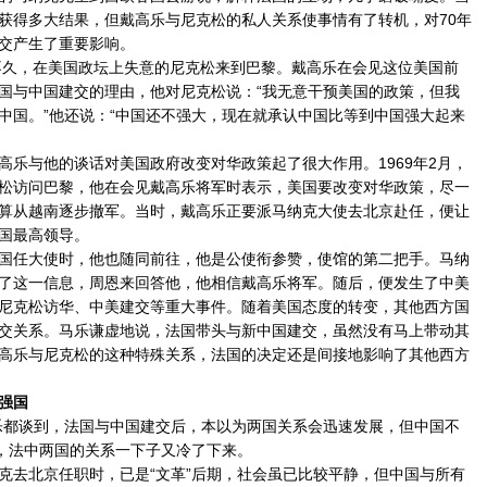
获得多大结果，但戴高乐与尼克松的私人关系使事情有了转机，对70年
交产生了重要影响。
久，在美国政坛上失意的尼克松来到巴黎。戴高乐在会见这位美国前
国与中国建交的理由，他对尼克松说：“我无意干预美国的政策，但我
中国。”他还说：“中国还不强大，现在就承认中国比等到中国强大起来
与他的谈话对美国政府改变对华政策起了很大作用。1969年2月，
松访问巴黎，他在会见戴高乐将军时表示，美国要改变对华政策，尽一
算从越南逐步撤军。当时，戴高乐正要派马纳克大使去北京赴任，便让
国最高领导。
任大使时，他也随同前往，他是公使衔参赞，使馆的第二把手。马纳
了这一信息，周恩来回答他，他相信戴高乐将军。随后，便发生了中美
尼克松访华、中美建交等重大事件。随着美国态度的转变，其他西方国
交关系。马乐谦虚地说，法国带头与新中国建交，虽然没有马上带动其
高乐与尼克松的这种特殊关系，法国的决定还是间接地影响了其他西方
强国
都谈到，法国与中国建交后，本以为两国关系会迅速发展，但中国不
”，法中两国的关系一下子又冷了下来。
去北京任职时，已是“文革”后期，社会虽已比较平静，但中国与所有