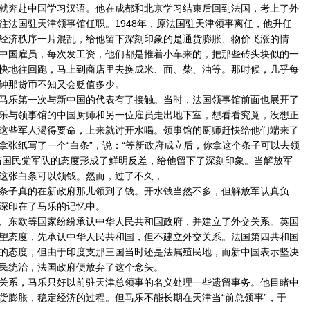
奔赴中国学习汉语。他在成都和北京学习结束后回到法国，考上了外
往法国驻天津领事馆任职。1948年，原法国驻天津领事离任，他升任
经济秩序一片混乱，给他留下深刻印象的是通货膨胀、物价飞涨的情
中国雇员，每次发工资，他们都是推着小车来的，把那些砖头块似的一
快地往回跑，马上到商店里去换成米、面、柴、油等。那时候，几乎每
钟那货币不知又会贬值多少。
乐第一次与新中国的代表有了接触。当时，法国领事馆前面也展开了
乐与领事馆的中国厨师和另一位雇员走出地下室，想看看究竟，没想正
这些军人渴得要命，上来就讨开水喝。领事馆的厨师赶快给他们端来了
拿张纸写了一个“白条”，说：“等新政府成立后，你拿这个条子可以去领
与国民党军队的态度形成了鲜明反差，给他留下了深刻印象。当解放军
这张白条可以领钱。然而，过了不久，
子真的在新政府那儿领到了钱。开水钱当然不多，但解放军认真负
深印在了马乐的记忆中。
东欧等国家纷纷承认中华人民共和国政府，并建立了外交关系。英国
望态度，先承认中华人民共和国，但不建立外交关系。法国第四共和国
的态度，但由于印度支那三国当时还是法属殖民地，而新中国表示坚决
民统治，法国政府便放弃了这个念头。
系，马乐只好以前驻天津总领事的名义处理一些遗留事务。他目睹中
货膨胀，稳定经济的过程。但马乐不能长期在天津当“前总领事”，于