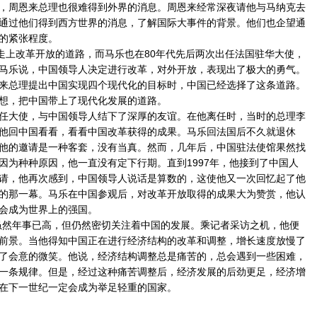
，周恩来总理也很难得到外界的消息。周恩来经常深夜请他与马纳克去
通过他们得到西方世界的消息，了解国际大事件的背景。他们也企望通
的紧张程度。
上改革开放的道路，而马乐也在80年代先后两次出任法国驻华大使，
马乐说，中国领导人决定进行改革，对外开放，表现出了极大的勇气。
来总理提出中国实现四个现代化的目标时，中国已经选择了这条道路。
想，把中国带上了现代化发展的道路。
大使，与中国领导人结下了深厚的友谊。在他离任时，当时的总理李
他回中国看看，看看中国改革获得的成果。马乐回法国后不久就退休
他的邀请是一种客套，没有当真。然而，几年后，中国驻法使馆果然找
因为种种原因，他一直没有定下行期。直到1997年，他接到了中国人
请，他再次感到，中国领导人说话是算数的，这使他又一次回忆起了他
的那一幕。马乐在中国参观后，对改革开放取得的成果大为赞赏，他认
会成为世界上的强国。
然年事已高，但仍然密切关注着中国的发展。乘记者采访之机，他便
前景。当他得知中国正在进行经济结构的改革和调整，增长速度放慢了
了会意的微笑。他说，经济结构调整总是痛苦的，总会遇到一些困难，
一条规律。但是，经过这种痛苦调整后，经济发展的后劲更足，经济增
在下一世纪一定会成为举足轻重的国家。