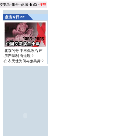
校友录
-
邮件
-
商城
-
BBS
-
搜狗
点击今日 >>
·
北京的哥 不再侃政治
评
·
房产暴利 有道理？
·
白衣天使为何与狼共舞？