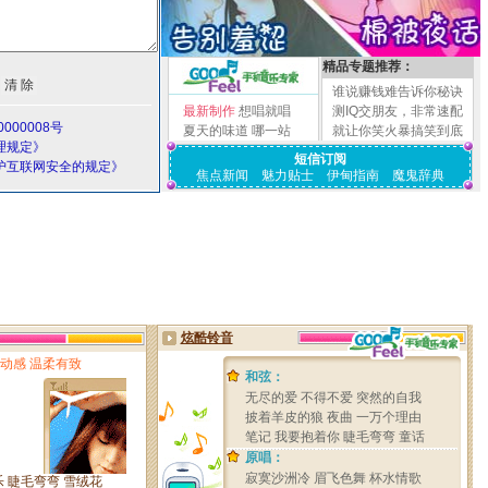
精品专题推荐：
谁说赚钱难告诉你秘诀
最新制作
想唱就唱
测IQ交朋友，非常速配
000008号
夏天的味道
哪一站
就让你笑火暴搞笑到底
理规定》
短信订阅
护互联网安全的规定》
焦点新闻
魅力贴士
伊甸指南
魔鬼辞典