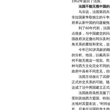
1952年返回了法国。
法国不能无视中国的
马乐说，法国第四共和
非拉国家争取独立的斗争
府承认新中国的问题被拖
到了60年代初，法国
点很多，与中国建交的问
国政府决定撤出阿尔及利
角关系的重组和变化，这
今年已92岁高龄的顾夫
的分析。他说，以戴高乐
何不能无视这一现实。而
种与西方文化完全不同的
政府中虽有不同意见，但
法国主动放出了试探性
正式外交关系的可能。随
达成了法中两国建立正式
法国政府虽然克服了国
受到其他西方盟国、特别
次地对其盟友说，“时间
长、后来任法国驻华大使