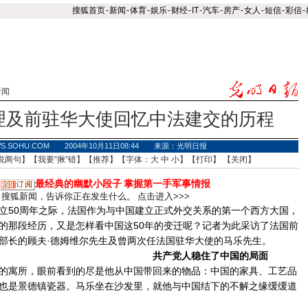
搜狐首页
-
新闻
-
体育
-
娱乐
-
财经
-
IT
-
汽车
-
房产
-
女人
-
短信
-
彩信
-
新闻
理及前驻华大使回忆中法建交的历程
WS.SOHU.COM 2004年10月11日08:44 来源：光明日报
说两句
】【
我要“揪”错
】【
推荐
】【字体：
大
中
小
】【
打印
】 【
关闭
】
最经典的幽默小段子
掌握第一手军事情报
搜狐新闻，告诉你正在发生什么。
点击进入>>>
50周年之际，法国作为与中国建立正式外交关系的第一个西方大国，
的那段经历，又是怎样看中国这50年的变迁呢？记者为此采访了法国前
部长的顾夫·德姆维尔先生及曾两次任法国驻华大使的马乐先生。
共产党人稳住了中国的局面
寓所，眼前看到的尽是他从中国带回来的物品：中国的家具、工艺品
也是景德镇瓷器。马乐坐在沙发里，就他与中国结下的不解之缘缓缓道