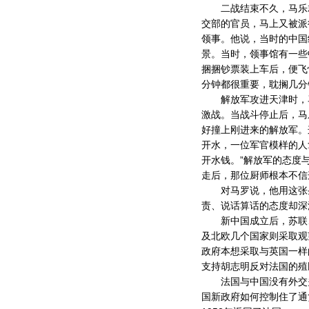
二战结束不久，马乐就
交部的官员，马上又被派
领事。他说，当时的中国
景。当时，领事馆有一些
捆捆钞票装上车后，便飞
分钟都很重要，耽搁几分
解放军攻进天津时，马
激战。当战斗停止后，马
好撞上刚进来的解放军。
开水，一位军官模样的人
开水钱。”解放军的态度
走后，那位厨师根本不信
对马罗说，他用这张条
责、说话算话的态度却深
新中国成立后，苏联、
及北欧几个国家则采取观
政府本想采取与英国一样
支持胡志明反对法国的殖
法国与中国没有外交关
国新政府如何控制住了通