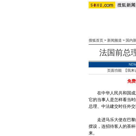
搜狐首页
>
新闻频道
>
国内
法国前总
NE
页面功能 【
我来
免费
在中华人民共和国成立
它的当事人是怎样看当时
总理、中法建交时任外交
走进马乐大使在巴黎的
摆设，连招待客人的茶杯
来。