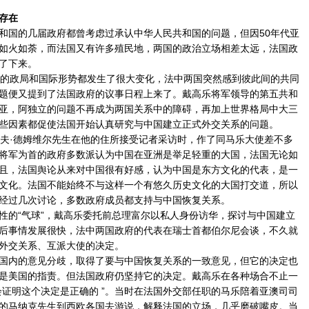
存在
国的几届政府都曾考虑过承认中华人民共和国的问题，但因50年代亚
如火如荼，而法国又有许多殖民地，两国的政治立场相差太远，法国政
了下来。
的政局和国际形势都发生了很大变化，法中两国突然感到彼此间的共同
题便又提到了法国政府的议事日程上来了。戴高乐将军领导的第五共和
亚，阿独立的问题不再成为两国关系中的障碍，再加上世界格局中大三
些因素都促使法国开始认真研究与中国建立正式外交关系的问题。
·德姆维尔先生在他的住所接受记者采访时，作了同马乐大使差不多
将军为首的政府多数派认为中国在亚洲是举足轻重的大国，法国无论如
且，法国舆论从来对中国很有好感，认为中国是东方文化的代表，是一
文化。法国不能始终不与这样一个有悠久历史文化的大国打交道，所以
经过几次讨论，多数政府成员都支持与中国恢复关系。
的“气球”，戴高乐委托前总理富尔以私人身份访华，探讨与中国建立
后事情发展很快，法中两国政府的代表在瑞士首都伯尔尼会谈，不久就
外交关系、互派大使的决定。
内的意见分歧，取得了要与中国恢复关系的一致意见，但它的决定也
是美国的指责。但法国政府仍坚持它的决定。戴高乐在各种场合不止一
会证明这个决定是正确的 ”。当时在法国外交部任职的马乐陪着亚澳司司
的马纳克先生到西欧各国去游说，解释法国的立场，几乎磨破嘴皮。当