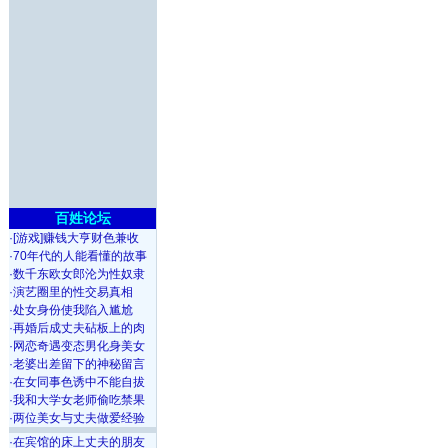
百姓论坛
·
[游戏]赚钱大亨财色兼收
·
70年代的人能看懂的故事
·
数千东欧女郎沦为性奴隶
·
演艺圈里的性交易真相
·
处女身份使我陷入尴尬
·
再婚后成丈夫砧板上的肉
·
网恋奇遇变态男化身美女
·
老婆出差留下的神秘留言
·
在女同事色诱中不能自拔
·
我和大学女老师偷吃禁果
·
两位美女与丈夫做爱经验
·
在宾馆的床上丈夫的朋友