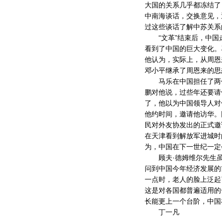
大国的关系几乎都冻结了
中南海谈话，交换意见，
过这些谈话了解中苏关系
“文革”结束后，中国走
看到了中国的巨大变化。
他认为，实际上，从周恩
邓小平继承了周恩来的思
马乐在中国担任了两任
鹏对他说，过些年还要请
了，他以为中国领导人对
他约时间，邀请他访华。
民对外友协发出的正式邀
在天津看到解放军进城时
为，中国在下一世纪一定
顾夫·德姆维尔先生虽
问到中国今年经济发展的
一点时，老人的脸上泛起
这是对各国都普遍适用的
长能更上一个台阶，中国
丁一凡