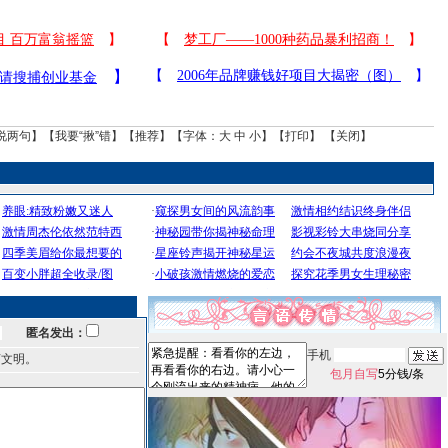
说两句
】【
我要“揪”错
】【
推荐
】【字体：
大
中
小
】【
打印
】 【
关闭
】
匿名发出：
手机
言文明。
包月自写
5分钱/条