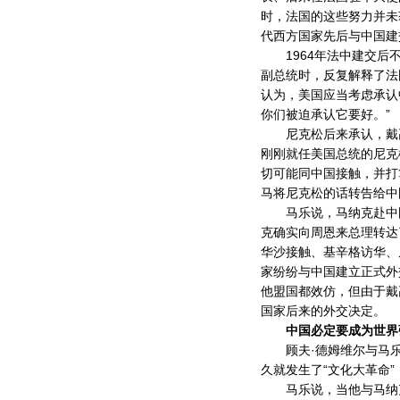
时，法国的这些努力并未
代西方国家先后与中国建
1964年法中建交后不
副总统时，反复解释了法
认为，美国应当考虑承认
你们被迫承认它要好。”
尼克松后来承认，戴高乐
刚刚就任美国总统的尼克
切可能同中国接触，并打
马将尼克松的话转告给中
马乐说，马纳克赴中国
克确实向周恩来总理转达
华沙接触、基辛格访华、
家纷纷与中国建立正式外
他盟国都效仿，但由于戴
国家后来的外交决定。
中国必定要成为世界
顾夫·德姆维尔与马乐
久就发生了“文化大革命
马乐说，当他与马纳克