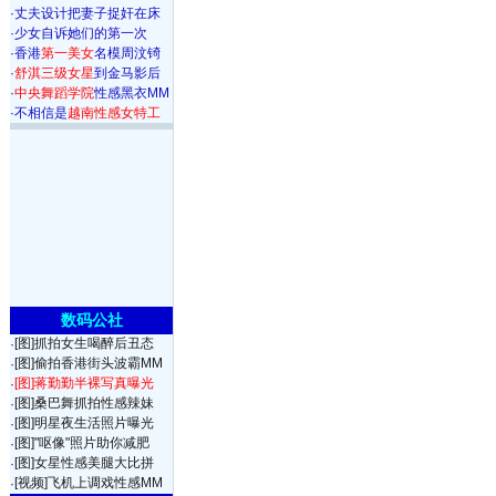
·
丈夫设计把妻子捉奸在床
·
少女自诉她们的第一次
·
香港
第一美女
名模周汶锜
·
舒淇三级女星
到金马影后
·
中央舞蹈学院
性感黑衣MM
·
不相信是
越南性感女特工
数码公社
[图]抓拍女生喝醉后丑态
·
[图]偷拍香港街头波霸MM
·
[图]蒋勤勤半裸写真曝光
·
[图]桑巴舞抓拍性感辣妹
·
[图]明星夜生活照片曝光
·
[图]"呕像"照片助你减肥
·
[图]女星性感美腿大比拼
·
[视频]飞机上调戏性感MM
·