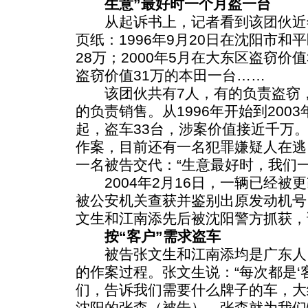
生意”最好时一个月盗一台
从起诉书上，记者看到该团伙近
页纸：1996年9月20日在沈阳市
28万；2000年5月在大东区盗窃价值
盗窃价值31万的本田一台……
该团伙共有7人，有的负责盗窃，
的负责销售。从1996年开始到200
起，盗车33台，涉案价值接近千万
作案，目前还有一名犯罪嫌疑人在逃
一名被告交代：“生意最好时，我们一
2004年2月16日，一辆已经被
被公安机关查获并鉴别出原发动机号
文生和江南添先后被沈阳警方抓获，
按“客户”需求盗车
被告张文生和江南添均是广东人
的作案过程。张文生说：“每次都是‘
们，告诉我们需要什么牌子的车，大
沈阳的张森（被告），张森就为我们