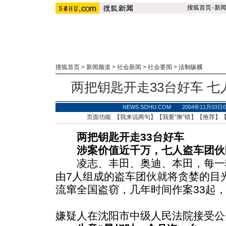
搜狐首页
-
新
搜狐首页
>
新闻频道
>
社会新闻
>
社会要闻
>
法制纵横
两把钥匙开走33台好车 
NEWS.SOHU.COM 2004年11月03
页面功能 【
我来说两句
】【
我要“揪”错
】【
推荐
】
两把钥匙开走33台好车
涉案价值近千万，七人盗车团伙
凌志、丰田、奥迪、本田，每一
由7人组成的盗车团伙就将贪婪的目
流窜全国盗窃，几年时间作案33起
嫌疑人在沈阳市中级人民法院接受公