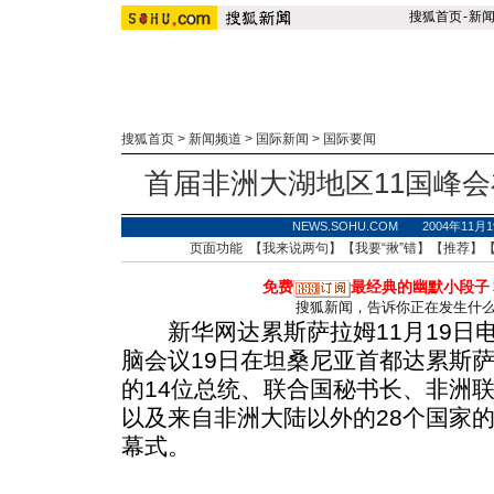
搜狐首页
-
新
搜狐首页
>
新闻频道
>
国际新闻
>
国际要闻
首届非洲大湖地区11国峰
NEWS.SOHU.COM 2004年11月
页面功能 【
我来说两句
】【
我要“揪”错
】【
推荐
】
免费
最经典的幽默小段子
搜狐新闻，告诉你正在发生什
新华网达累斯萨拉姆11月19日电
脑会议19日在坦桑尼亚首都达累斯
的14位总统、联合国秘书长、非洲
以及来自非洲大陆以外的28个国家
幕式。