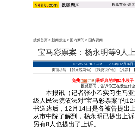
搜狐首页
-
新
搜狐首页
>
新闻频道
>
国内新闻
>
国内要闻
宝马彩票案：杨永明等9人
NEWS.SOHU.COM 2004年12月16
页面功能 【
我来说两句
】【
我要“揪”错
】【
推荐
】
免费
最经典的幽默小段子
搜狐新闻，告诉你正在发生什
本报讯（记者张小乙实习生马亚妮
级人民法院依法对“宝马彩票案”的1
书送达后，12月14日是各被告提出
从市中院了解到，杨永明已提出上诉
另有8人也提出了上诉。