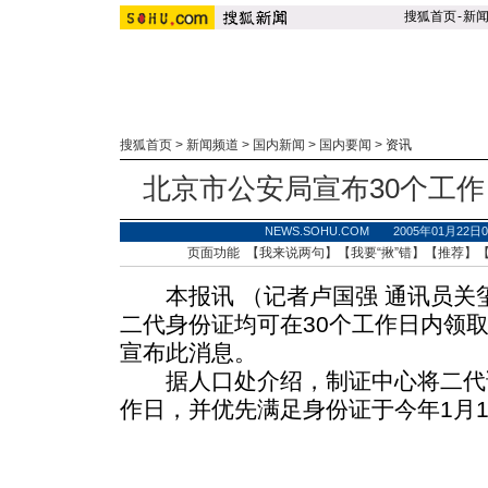
搜狐首页
-
新
搜狐首页
>
新闻频道
>
国内新闻
>
国内要闻
>
资讯
北京市公安局宣布30个工
NEWS.SOHU.COM 2005年01月22
页面功能 【
我来说两句
】【
我要“揪”错
】【
推荐
】
本报讯 （记者卢国强 通讯员关
二代身份证均可在30个工作日内领
宣布此消息。
据人口处介绍，制证中心将二代证
作日，并优先满足身份证于今年1月