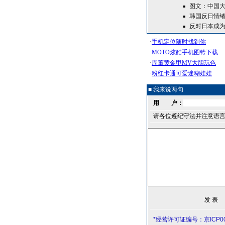
图文：中国
韩国反日情绪
反对日本成
■ 我来说两句
用 户：
请各位遵纪守法并注意语
*经营许可证编号：京ICP00