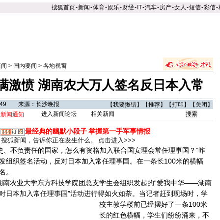
搜狐首页
-
新闻
-
体育
-
娱乐
-
财经
-
IT
-
汽车
-
房产
-
女人
-
短信
-
彩信
-
新闻
>
国内要闻
>
各地视窗
满激愤 湖南农大万人签名反日本入常
02:49 来源：长沙晚报
【
我要揪错
】【
推荐
】【
打印
】【
关闭
】
进入新闻论坛
相关新闻
时新闻通知
最经典的幽默小段子
掌握第一手军事情报
搜狐新闻，告诉你正在发生什么。
点击进入>>>
、不负责任的国家，怎么有资格加入联合国安理会常任理事国？”昨
发组织签名活动，反对日本加入常任理事国。在一条长100米的横幅
名。
南农业大学东方科技学院团总支学生会组织发起的“爱我中华——湖南
对日本加入常任理事国”活动进行得如火如荼。
当记者赶到现场时，学
校主教学楼前已经摆好了一条100米
长的红色横幅，学生们纷纷涌来，不