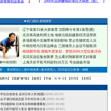
■ 热门国内 新闻推荐
·
辽宁发射21枚火箭催雪 沈阳降今冬第1场雪(图)
·
北京将高效利用土地 地铁沿线拟建新经济适用房
·
多项新规今实施带来深刻影响 禁止性骚扰首入法
·
中韩拒绝与日双边峰会 三国领导人会议可能取消
·
南国都市报-搜狐年度策划：梦想2006大型征集活动
·
实话实说征集创新梦
怎么看刘翔家获评五好家庭
·
上海天价手机号码炒到16万元 号虫操纵市场
解中国(组图)
”： 最赤胆忠心 | 最扑朔迷离 | 最光彩照人: 2005诺贝尔奖逐一揭晓
说两句
】【
我要“揪”错
】【
推荐
】【字体：
大
中
小
】【
打印
】 【
关闭
】
学生自发签名 反对日本入常(组图)
(04/01 02:47)
众不满日错误态度 不针对日本人民
(04/01 00:38)
书问题影响 日本车在韩销量遭重创
(04/01 00:48)
自卫权可能写入宪法 最终报告出台
(04/01 00:51)