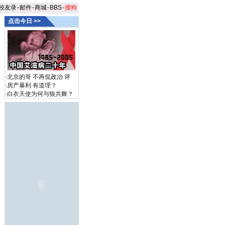
校友录
-
邮件
-
商城
-
BBS
-
搜狗
点击今日 >>
·
北京的哥 不再侃政治
评
·
房产暴利 有道理？
·
白衣天使为何与狼共舞？