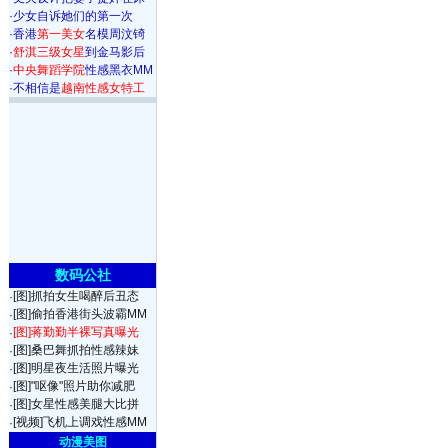
·
少女自诉她们的第一次
·
香港
第一美女
名模周汶锜
·
舒淇三级女星
到金马影后
·
中央舞蹈学院
性感黑衣MM
·
不相信是
越南性感女特工
数码公社
[图]抓拍女生喝醉后丑态
·
[图]偷拍香港街头波霸MM
·
[图]蒋勤勤半裸写真曝光
·
[图]桑巴舞抓拍性感辣妹
·
[图]明星夜生活照片曝光
·
[图]"呕像"照片助你减肥
·
[图]女星性感美腿大比拼
·
[视频]飞机上调戏性感MM
·
动漫美图