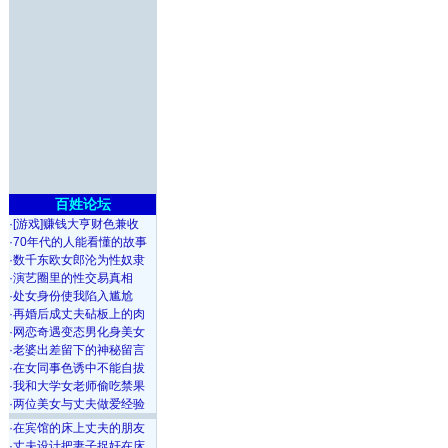
百姓论坛
·
[游戏]赚钱大亨财色兼收
·
70年代的人能看懂的故事
·
数千东欧女郎沦为性奴隶
·
演艺圈里的性交易真相
·
处女身份使我陷入尴尬
·
再婚后成丈夫砧板上的肉
·
网恋奇遇变态男化身美女
·
老婆出差留下的神秘留言
·
在女同事色诱中不能自拔
·
我和大学女老师偷吃禁果
·
两位美女与丈夫做爱经验
·
在宾馆的床上丈夫的朋友
·
丈夫设计把妻子捉奸在床