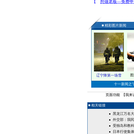
■ 精彩图片新闻
图
辽宁降第一场雪
十一新闻之“最
页面功能 【
我来
■ 相关链接
黑龙江万名大
外交部：我民
受独岛和教科
日本行使集体