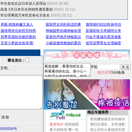
大学生签名抗议日本加入安理会
(03/31 18:36)
高涨 3月日本车在韩销售遭受重创
(03/31 16:11)
为常任理事国万米民意卷在京签名
(03/31 20:21)
匿名发出：
手机
言文明。
包月自写
5分钱/条
精品专题推荐：
谁说赚钱难告诉你秘诀
最新制作
想唱就唱
测IQ交朋友，非常速配
000008号
夏天的味道
哪一站
就让你笑火暴搞笑到底