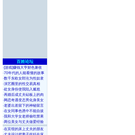
百姓论坛
·
[游戏]赚钱大亨财色兼收
·
70年代的人能看懂的故事
·
数千东欧女郎沦为性奴隶
·
演艺圈里的性交易真相
·
处女身份使我陷入尴尬
·
再婚后成丈夫砧板上的肉
·
网恋奇遇变态男化身美女
·
老婆出差留下的神秘留言
·
在女同事色诱中不能自拔
·
我和大学女老师偷吃禁果
·
两位美女与丈夫做爱经验
·
在宾馆的床上丈夫的朋友
·
丈夫设计把妻子捉奸在床