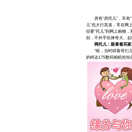
房有“房托儿”，车有“车
儿”也大行其道，常在网
但要“托儿”到网上购物
别，不外乎吹捧夸大、起
网托儿：眼看着买家
“唉，当时碍着哥们儿关
的柯达175数码相机给