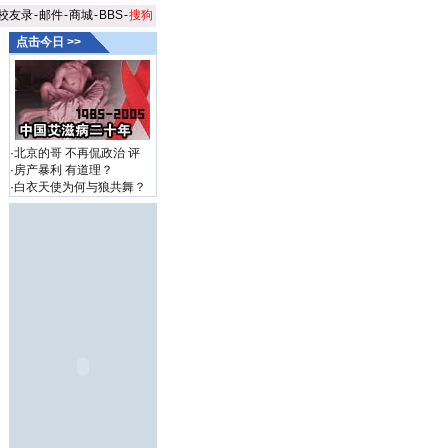
校友录
-
邮件
-
商城
-
BBS
-
搜狗
点击今日 >>
·
北京的哥 不再侃政治
评
·
房产暴利 有道理？
·
白衣天使为何与狼共舞？