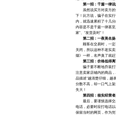
第一招：千篇一律说
虽然说买方对卖方的评
下！比方说，骗子在实行
内，就迅速累积了十几分
内容是不是千篇一律甚至是
家”、“发货及时”！
第二招：一夜美名扬
顾客在交易时，一定要
关闭，所以这种不老实卖
烟》一样，名声臭了就赶
第三招：价格低得离
骗子要不断地乔装打扮
注意卖家店铺内的商品，
品描述”越清楚仔细，越
分数不高，却一口气上架
失大！
第四招：核实经营者
最后，要谨慎选择交易
电话，必要时应打电话以
保留当时的网页，作为凭