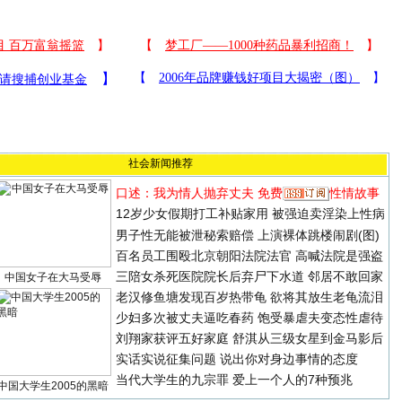
社会新闻推荐
口述：我为情人抛弃丈夫
免费
性情故事
12岁少女假期打工补贴家用 被强迫卖淫染上性病
男子性无能被泄秘索赔偿 上演裸体跳楼闹剧(图)
百名员工围殴北京朝阳法院法官 高喊法院是强盗
三陪女杀死医院院长后弃尸下水道 邻居不敢回家
中国女子在大马受辱
老汉修鱼塘发现百岁热带龟 欲将其放生老龟流泪
少妇多次被丈夫逼吃春药 饱受暴虐夫变态性虐待
刘翔家获评五好家庭
舒淇从三级女星到金马影后
实话实说征集问题
说出你对身边事情的态度
当代大学生的九宗罪
爱上一个人的7种预兆
中国大学生2005的黑暗