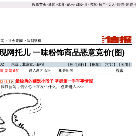
搜狐首页
-
新闻
-
体育
-
娱乐
-
财经
-
IT
-
汽车
-
房产
-
女人
-
短信
-
彩信
-
新闻
>
社会要闻
>
法制纵横
现网托儿 一味粉饰商品恶意竞价(图)
03:02 来源：北京娱乐信报
【
热点排行
】【
推荐
】【
打印
】【
关闭
】
进入新闻论坛
相关新闻
即时新闻通知
最经典的幽默小段子
掌握第一手军事情报
搜狐新闻，告诉你正在发生什么。
点击进入>>>