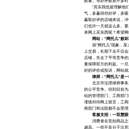
数量。等好评数差不多时
“其实我也挺理解他们
气，多赢得些好评，多吸
赢取好评的店铺来说，冲
们也许一天就这么多。要
来网上买东西呢？希望网
网站：“网托儿”败坏
就“网托儿”现象，某大
上交易，长期下去不仅会
店铺，失去了平等竞争的
量保障双方的利益。一旦
好的评价或投诉，网站就
律师：“网托儿”是一
北京市泓理律师事务所
的公平竞争。但到目前为
站的管理部门、工商部门
谨慎对待网上留言，工商
商部门和法院都不会受理
客服支招：一双慧眼识
消费者在竞拍商品之前
越高。一些不良分子注意