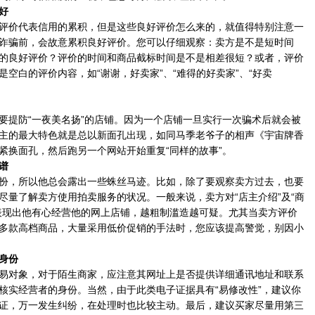
好
价代表信用的累积，但是这些良好评价怎么来的，就值得特别注意一
诈骗前，会故意累积良好评价。您可以仔细观察：卖方是不是短时间
的良好评价？评价的时间和商品截标时间是不是相差很短？或者，评价
空白的评价内容，如“谢谢，好卖家”、“难得的好卖家”、“好卖
提防“一夜美名扬”的店铺。因为一个店铺一旦实行一次骗术后就会被
主的最大特色就是总以新面孔出现，如同马季老爷子的相声《宇宙牌香
紧换面孔，然后跑另一个网站开始重复“同样的故事”。
谱
，所以他总会露出一些蛛丝马迹。比如，除了要观察卖方过去，也要
尽量了解卖方使用拍卖服务的状况。一般来说，卖方对“店主介绍”及“商
表现出他有心经营他的网上店铺，越粗制滥造越可疑。尤其当卖方评价
多款高档商品，大量采用低价促销的手法时，您应该提高警觉，别因小
身份
对象，对于陌生商家，应注意其网址上是否提供详细通讯地址和联系
核实经营者的身份。当然，由于此类电子证据具有“易修改性”，建议你
证，万一发生纠纷，在处理时也比较主动。最后，建议买家尽量用第三