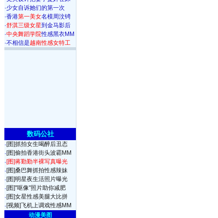
·
少女自诉她们的第一次
·
香港
第一美女
名模周汶锜
·
舒淇三级女星
到金马影后
·
中央舞蹈学院
性感黑衣MM
·
不相信是
越南性感女特工
数码公社
[图]抓拍女生喝醉后丑态
·
[图]偷拍香港街头波霸MM
·
[图]蒋勤勤半裸写真曝光
·
[图]桑巴舞抓拍性感辣妹
·
[图]明星夜生活照片曝光
·
[图]"呕像"照片助你减肥
·
[图]女星性感美腿大比拼
·
[视频]飞机上调戏性感MM
·
动漫美图