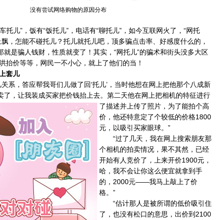
没有尝试网络购物的原因分布
托儿”，饭有“饭托儿”，电话有“聊托儿”，如今互联网火了，“网托
上飘，怎能不碰托儿？托儿就托儿吧，顶多骗点击率、好感度什么的，
，那就是骗人钱财，性质就变了！其实，“网托儿”的骗术和街头没多大区
哄抬价等等，网民一不小心，就上了他们的当！
上套儿
系，答应帮我哥们儿做了回‘托儿’，当时他想在网上把他那个八成新
拍卖了，让我装成买家把价钱抬上去。
第二天他在网上把相机的特征进行
了描述并上传了照片，为了能拍个高
价，他还特意定了个较低的价格1800
元，以吸引买家眼球。”
“过了几天，我在网上搜索朋友那
个相机的拍卖情况，果不其然，已经
开始有人竞价了，上来开价1900元，
哈，我不会让你这么便宜就拿到手
的，2000元——我马上敲上了价
格。”
“估计那人是被所谓的低价吸引住
了，也没有松口的意思，出价到2100