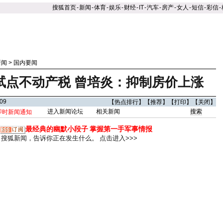
搜狐首页
-
新闻
-
体育
-
娱乐
-
财经
-
IT
-
汽车
-
房产
-
女人
-
短信
-
彩信
-
新闻
>
国内要闻
试点不动产税
曾培炎：抑制房价上涨
09
【
热点排行
】【
推荐
】【
打印
】【
关闭
】
进入新闻论坛
相关新闻
即时新闻通知
最经典的幽默小段子
掌握第一手军事情报
搜狐新闻，告诉你正在发生什么。
点击进入>>>