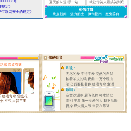
000008号
夏天的味道
哪一站
就让你笑火暴搞笑到底
理规定》
短信订阅
护互联网安全的规定》
焦点新闻
魅力贴士
伊甸指南
魔鬼辞典