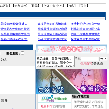
说两句
】【
热点排行
】【
推荐
】【字体：
大
中
小
】【
打印
】 【
关闭
】
匿名发出：
手机
言文明。
包月自写
5分钱/条
精品专题推荐：
谁说赚钱难告诉你秘诀
最新制作
想唱就唱
测IQ交朋友，非常速配