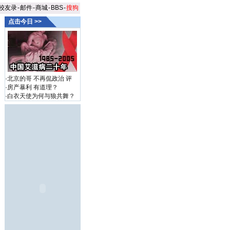
校友录
-
邮件
-
商城
-
BBS
-
搜狗
点击今日 >>
·
北京的哥 不再侃政治
评
·
房产暴利 有道理？
·
白衣天使为何与狼共舞？