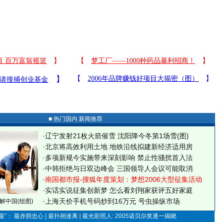
■ 热门国内 新闻推荐
·
辽宁发射21枚火箭催雪 沈阳降今冬第1场雪(图)
·
北京将高效利用土地 地铁沿线拟建新经济适用房
·
多项新规今实施带来深刻影响 禁止性骚扰首入法
·
中韩拒绝与日双边峰会 三国领导人会议可能取消
·
南国都市报-搜狐年度策划：梦想2006大型征集活动
·
实话实说征集创新梦
怎么看刘翔家获评五好家庭
·
上海天价手机号码炒到16万元 号虫操纵市场
解中国(组图)
”： 最赤胆忠心 | 最扑朔迷离 | 最光彩照人: 2005诺贝尔奖逐一揭晓