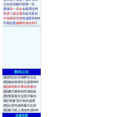
·
少女自诉她们的第一次
·
香港
第一美女
名模周汶锜
·
舒淇三级女星
到金马影后
·
中央舞蹈学院
性感黑衣MM
·
不相信是
越南性感女特工
数码公社
[图]抓拍女生喝醉后丑态
·
[图]偷拍香港街头波霸MM
·
[图]蒋勤勤半裸写真曝光
·
[图]桑巴舞抓拍性感辣妹
·
[图]明星夜生活照片曝光
·
[图]"呕像"照片助你减肥
·
[图]女星性感美腿大比拼
·
[视频]飞机上调戏性感MM
·
动漫美图