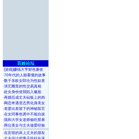
百姓论坛
·
[游戏]赚钱大亨财色兼收
·
70年代的人能看懂的故事
·
数千东欧女郎沦为性奴隶
·
演艺圈里的性交易真相
·
处女身份使我陷入尴尬
·
再婚后成丈夫砧板上的肉
·
网恋奇遇变态男化身美女
·
老婆出差留下的神秘留言
·
在女同事色诱中不能自拔
·
我和大学女老师偷吃禁果
·
两位美女与丈夫做爱经验
·
在宾馆的床上丈夫的朋友
·
丈夫设计把妻子捉奸在床