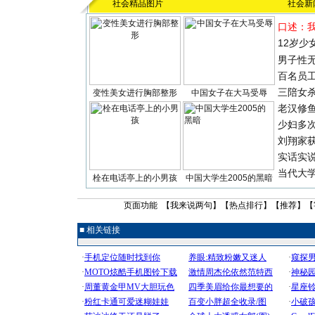
社会精品图片
社会新
口述：
12岁少
男子性无
百名员
三陪女
变性美女进行胸部整形
中国女子在大马受辱
老汉修
少妇多
刘翔家
实话实
当代大
栓在电话亭上的小男孩
中国大学生2005的黑暗
页面功能 【
我来说两句
】【
热点排行
】【
推荐
】【
■ 相关链接