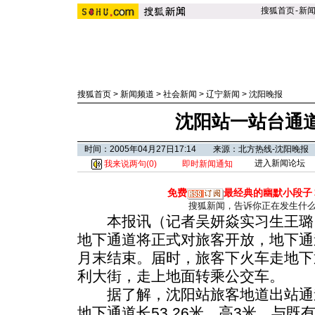
搜狐首页
-
新
搜狐首页
>
新闻频道
>
社会新闻
>
辽宁新闻
>
沈阳晚报
沈阳站一站台通
时间：2005年04月27日17:14 来源：北方热线-沈阳晚报
进入新闻论坛
我来说两句(
0
)
即时新闻通知
免费
最经典的幽默小段子
搜狐新闻，告诉你正在发生什
本报讯（记者吴妍焱实习生王璐）
地下通道将正式对旅客开放，地下通
月末结束。届时，旅客下火车走地下
利大街，走上地面转乘公交车。
据了解，沈阳站旅客地道出站通道
地下通道长53.26米，高3米，与既