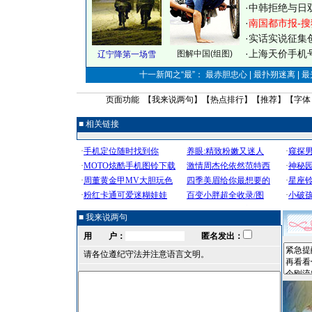
·
中韩拒绝与日
·
南国都市报-搜
·
实话实说征集
·
上海天价手机号
图解中国(组图)
辽宁降第一场雪
十一新闻之“最”： 最赤胆忠心 | 最扑朔迷离 | 
页面功能 【
我来说两句
】【
热点排行
】【
推荐
】【字体
■ 相关链接
■ 我来说两句
用 户：
匿名发出：
请各位遵纪守法并注意语言文明。