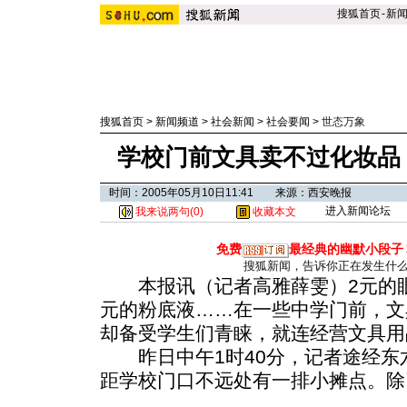
搜狐首页
-
新
搜狐首页
>
新闻频道
>
社会新闻
>
社会要闻
>
世态万象
学校门前文具卖不过化妆品
时间：2005年05月10日11:41 来源：西安晚报
进入新闻论坛
我来说两句(
0
)
收藏本文
免费
最经典的幽默小段子
搜狐新闻，告诉你正在发生什
本报讯（记者高雅薛雯）2元的眼
元的粉底液……在一些中学门前，文
却备受学生们青睐，就连经营文具用
昨日中午1时40分，记者途经东
距学校门口不远处有一排小摊点。
除