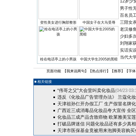
12岁少
男子性无
百名员
三陪女
变性美女进行胸部整形
中国女子在大马受辱
老汉修
少妇多
刘翔家
实话实
当代大
栓在电话亭上的小男孩
中国大学生2005的黑暗
页面功能 【
我来说两句
】【
热点排行
】【
推荐
】【字体
■ 相关链接
“伟哥之父”大会堂叫卖化妆品
(04/23 03:
违反《化妆品广告管理办法》 兰蔻化
天津祖孙仨开办假工厂 生产假冒名牌化
广西近三成消毒品化妆品夸大宣传 全
化妆品三成产品含致癌物 欧莱雅美宝
打破品牌迷信 问题化妆品还有多少真
天津市医保基金竟被用来泡脚美容购买