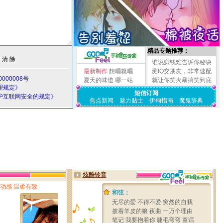
精品专题推荐：
谁说赚钱难告诉你秘诀
最新制作
想唱就唱
测IQ交朋友，非常速配
000008号
夏天的味道
哪一站
就让你笑火暴搞笑到底
理规定》
短信订阅
护互联网安全的规定》
焦点新闻
魅力贴士
伊甸指南
魔鬼辞典