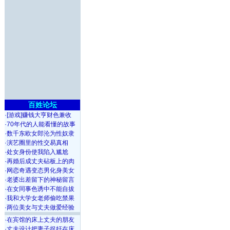
百姓论坛
·
[游戏]赚钱大亨财色兼收
·
70年代的人能看懂的故事
·
数千东欧女郎沦为性奴隶
·
演艺圈里的性交易真相
·
处女身份使我陷入尴尬
·
再婚后成丈夫砧板上的肉
·
网恋奇遇变态男化身美女
·
老婆出差留下的神秘留言
·
在女同事色诱中不能自拔
·
我和大学女老师偷吃禁果
·
两位美女与丈夫做爱经验
·
在宾馆的床上丈夫的朋友
·
丈夫设计把妻子捉奸在床