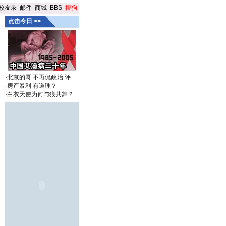
校友录
-
邮件
-
商城
-
BBS
-
搜狗
点击今日 >>
·
北京的哥 不再侃政治
评
·
房产暴利 有道理？
·
白衣天使为何与狼共舞？