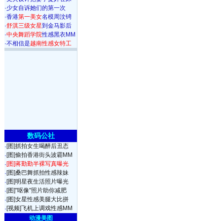
·
少女自诉她们的第一次
·
香港
第一美女
名模周汶锜
·
舒淇三级女星
到金马影后
·
中央舞蹈学院
性感黑衣MM
·
不相信是
越南性感女特工
数码公社
[图]抓拍女生喝醉后丑态
·
[图]偷拍香港街头波霸MM
·
[图]蒋勤勤半裸写真曝光
·
[图]桑巴舞抓拍性感辣妹
·
[图]明星夜生活照片曝光
·
[图]"呕像"照片助你减肥
·
[图]女星性感美腿大比拼
·
[视频]飞机上调戏性感MM
·
动漫美图