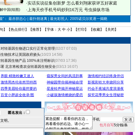
·
实话实说征集创新梦
怎么看刘翔家获评五好家庭
·
上海天价手机号码炒到16万元 号虫操纵市场
解中国(组图)
”： 最赤胆忠心 | 最扑朔迷离 | 最光彩照人: 2005诺贝尔奖逐一揭晓
句
】【
热点排行
】【
推荐
】【字体：
大
中
小
】【
打印
】 【
收藏
】【
关闭
】
将对转基因生物进口实行正常化管理
(02/27 07:03)
因生物技术让英国政府挠头
(10/23 14:58)
转基因生物产品 100%未注明标识
(07/03 17:36)
署 北京将检查农业转基因生物安全
(03/13 16:07)
匿名发出：
手机
言文明。
包月自写
5分钱/条