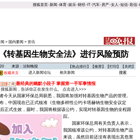
搜狐首页
-
新闻
-
体育
-
娱乐
-
财经
-
IT
-
汽车
-
房产
-
女人
-
短信
-
彩信
-
新闻
>
国内要闻
>
资讯
《转基因生物安全法》进行风险预防
14:20 来源：法制晚报
【
热点排行
】【
推荐
】【
打印
】【
关闭
】
进入新闻论坛
相关新闻
收藏本文
最经典的幽默小段子
掌握第一手军事情报
搜狐新闻，告诉你正在发生什么。
点击进入>>>
者今天从国家环保总局获悉，我国将加强对转基因生物产品的管理。
，中国现在已正式核准《生物多样性公约卡塔赫钠生物安全议定
天后正式生效，届时，我国将根据该公约，实现对转基因生物的全程跟
踪。
国家环保总局有关负责人表示，
我国核准该公约，对转基因生物产品
来说，虽然目前还没有表现出其危害