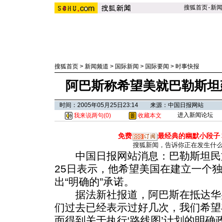
搜狐首页
-
新
搜狐首页
>
新闻频道
>
国际新闻
>
国际要闻
>
时事快报
阿巴斯称希望美就巴勒斯坦
时间：2005年05月25日23:14 来源：中国日报网站
进入新闻论坛
我来说两句(
0
)
收藏本文
免费
最经典的幽默小段子
搜狐新闻，告诉你正在发生什
中国日报网站消息：巴勒斯坦民族
25日表示，他希望美国在建立一个
出“明确的”承诺。
据法新社报道，阿巴斯在抵达华盛
们过去已经表示过好几次，我们希望
面得到关于执行‘路线图’计划的明确