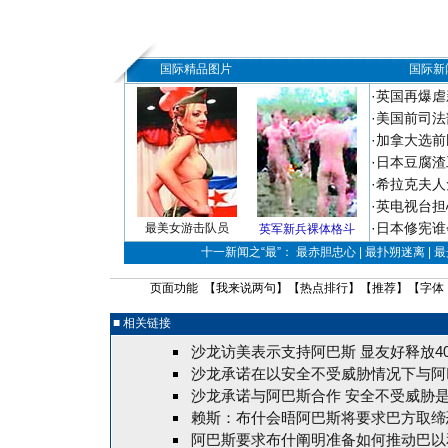
国际精品图片
国际新
·
英国再爆虐
·
美国前司法
·
加拿大选前
·
日本豆腐渣
·
希拉克夫人
·
英电视台担
·
日本修宪谁
最美女游击队员
英军新兵裸体格斗
十一新闻之“最”： 最赤胆忠心 | 最扑朔迷离 | 
页面功能 【
我来说两句
】【
热点排行
】【
推荐
】【字体
■ 相关链接
沙龙访美表示支持阿巴斯 显友好释放4
沙龙承诺在以安全不受威胁情况下与阿
沙龙承诺与阿巴斯合作 安全不受威胁
赖斯：布什会晤阿巴斯将要求巴方取缔
阿巴斯要求布什阐明准备如何推动巴以